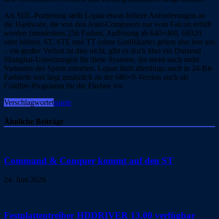
Als SDL-Portierung stellt Lopan etwas höhere Anforderungen an
die Hardware, die von den Atari-Computern nur vom Falcon erfüllt
werden (mindestens 256 Farben, Auflösung ab 640×400, 68020
oder höher). ST, STE und TT (ohne Grafikkarte) gehen also leer aus
– ein großer Verlust ist dies nicht, gibt es doch über ein Dutzend
Shanghai-Umsetzungen für diese Systeme, die meist auch mehr
Varianten des Spiels anbieten. Lopan läuft allerdings auch in 24-Bit-
Farbtiefe und liegt zusätzlich zu der 680×0-Version auch als
Coldfire-Programm für die Firebee vor.
Verschlagwortet
spiele
Ähnliche Beiträge
Command & Conquer kommt auf den ST
24. Juni 2026
Festplattentreiber HDDRIVER 13.00 verfügbar