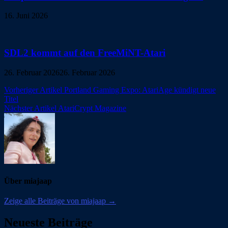
16. Juni 2026
SDL2 kommt auf den FreeMiNT-Atari
26. Februar 2026
26. Februar 2026
Beitragsnavigation
Vorheriger Artikel
Portland Gaming Expo: AtariAge kündigt neue
Titel
Nächster Artikel
AtariCrypt Magazine
Über miajaap
Zeige alle Beiträge von miajaap →
Neueste Beiträge