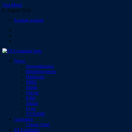
Zum
Top-Menü
Inhalt
8. August 2026
springen
English website
Facebook
Instagram
YouTube
ST-Computer
News
Das Magazin für Atari-Computer und -Konsolen
Anwendungen
Betriebssysteme
Hardware
MIDI
Spiele
Falcon
8-Bit
Jaguar
Lynx
VCS2600
Ausgaben
Classic Atari
ST-Computer