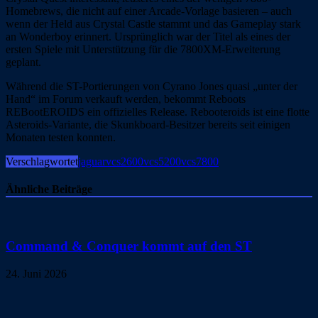
Homebrews, die nicht auf einer Arcade-Vorlage basieren – auch
wenn der Held aus Crystal Castle stammt und das Gameplay stark
an Wonderboy erinnert. Ursprünglich war der Titel als eines der
ersten Spiele mit Unterstützung für die 7800XM-Erweiterung
geplant.
Während die ST-Portierungen von Cyrano Jones quasi „unter der
Hand“ im Forum verkauft werden, bekommt Reboots
REBootEROIDS ein offizielles Release. Rebooteroids ist eine flotte
Asteroids-Variante, die Skunkboard-Besitzer bereits seit einigen
Monaten testen konnten.
Verschlagwortet
jaguar
vcs2600
vcs5200
vcs7800
Ähnliche Beiträge
Command & Conquer kommt auf den ST
24. Juni 2026