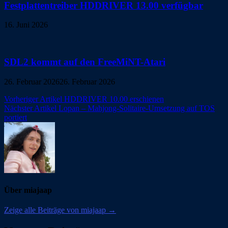
Festplattentreiber HDDRIVER 13.00 verfügbar
16. Juni 2026
SDL2 kommt auf den FreeMiNT-Atari
26. Februar 2026
26. Februar 2026
Beitragsnavigation
Vorheriger Artikel
HDDRIVER 10.00 erschienen
Nächster Artikel
Lopan – Mahjong-Solitaire-Umsetzung auf TOS
portiert
Über miajaap
Zeige alle Beiträge von miajaap →