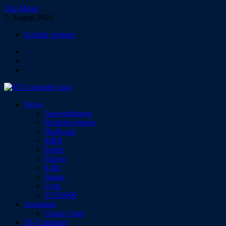
Zum
Top-Menü
Inhalt
7. August 2026
springen
English website
Facebook
Instagram
YouTube
ST-Computer
News
Das Magazin für Atari-Computer und -Konsolen
Anwendungen
Betriebssysteme
Hardware
MIDI
Spiele
Falcon
8-Bit
Jaguar
Lynx
VCS2600
Ausgaben
Classic Atari
ST-Computer