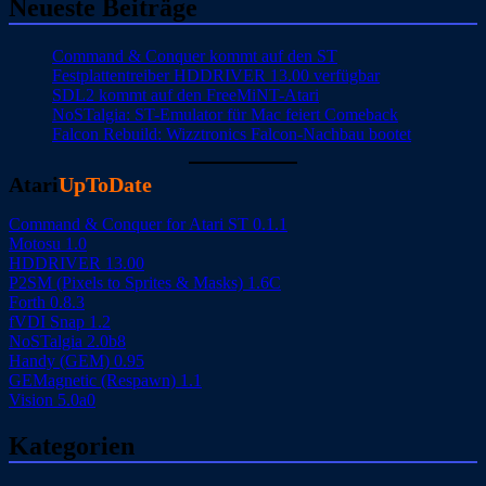
Neueste Beiträge
Command & Conquer kommt auf den ST
Festplattentreiber HDDRIVER 13.00 verfügbar
SDL2 kommt auf den FreeMiNT-Atari
NoSTalgia: ST-Emulator für Mac feiert Comeback
Falcon Rebuild: Wizztronics Falcon-Nachbau bootet
Atari
UpToDate
Command & Conquer for Atari ST 0.1.1
Motosu 1.0
HDDRIVER 13.00
P2SM (Pixels to Sprites & Masks) 1.6C
Forth 0.8.3
fVDI Snap 1.2
NoSTalgia 2.0b8
Handy (GEM) 0.95
GEMagnetic (Respawn) 1.1
Vision 5.0a0
Kategorien