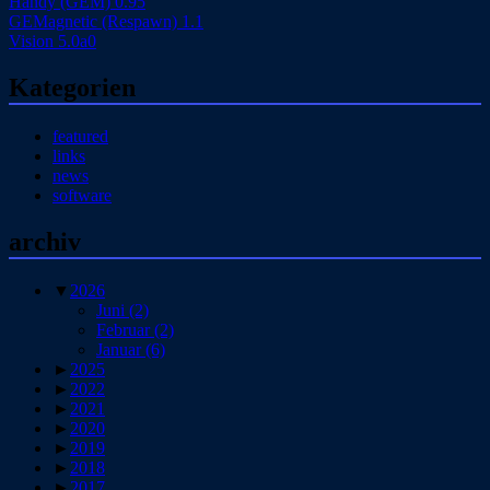
Handy (GEM) 0.95
GEMagnetic (Respawn) 1.1
Vision 5.0a0
Kategorien
featured
links
news
software
archiv
▼
2026
Juni
(2)
Februar
(2)
Januar
(6)
►
2025
►
2022
►
2021
►
2020
►
2019
►
2018
►
2017