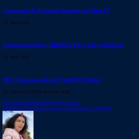
Command & Conquer kommt auf den ST
24. Juni 2026
Festplattentreiber HDDRIVER 13.00 verfügbar
16. Juni 2026
SDL2 kommt auf den FreeMiNT-Atari
26. Februar 2026
26. Februar 2026
Beitragsnavigation
Vorheriger Artikel
Peking runderneuert
Nächster Artikel
Demoversion von InShape 3 verfügbar