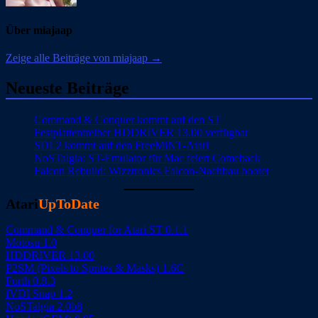
Über miajaap
Zeige alle Beiträge von miajaap →
Neueste Beiträge
Command & Conquer kommt auf den ST
Festplattentreiber HDDRIVER 13.00 verfügbar
SDL2 kommt auf den FreeMiNT-Atari
NoSTalgia: ST-Emulator für Mac feiert Comeback
Falcon Rebuild: Wizztronics Falcon-Nachbau bootet
Atari
UpToDate
Command & Conquer for Atari ST 0.1.1
Motosu 1.0
HDDRIVER 13.00
P2SM (Pixels to Sprites & Masks) 1.6C
Forth 0.8.3
fVDI Snap 1.2
NoSTalgia 2.0b8