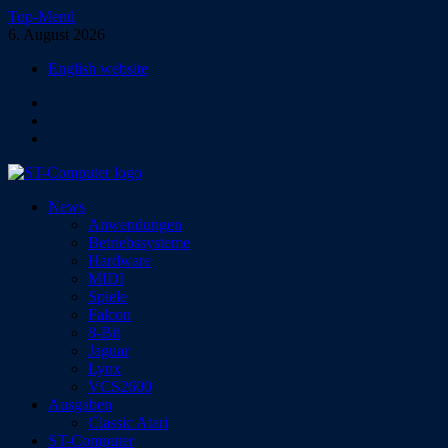
Zum
Top-Menü
Inhalt
6. August 2026
springen
English website
Facebook
Instagram
YouTube
ST-Computer
News
Das Magazin für Atari-Computer und -Konsolen
Anwendungen
Betriebssysteme
Hardware
MIDI
Spiele
Falcon
8-Bit
Jaguar
Lynx
VCS2600
Ausgaben
Classic Atari
ST-Computer