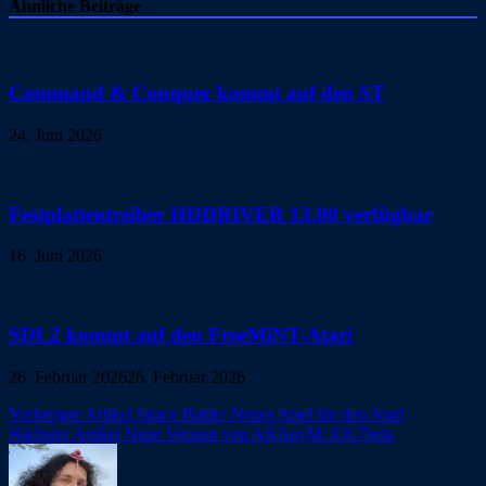
Ähnliche Beiträge
Command & Conquer kommt auf den ST
24. Juni 2026
Festplattentreiber HDDRIVER 13.00 verfügbar
16. Juni 2026
SDL2 kommt auf den FreeMiNT-Atari
26. Februar 2026
26. Februar 2026
Beitragsnavigation
Vorheriger Artikel
Space Battle: Neues Spiel für den Atari
Nächster Artikel
Neue Version von ARAnyM: 0.8.7beta