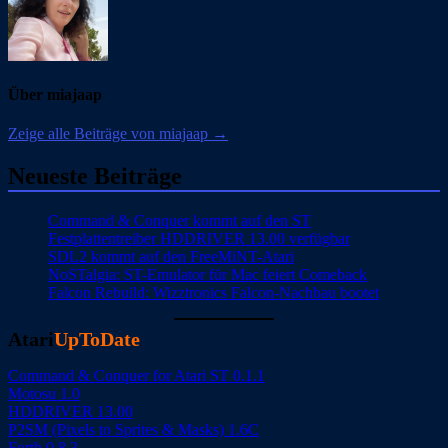
Über miajaap
Zeige alle Beiträge von miajaap →
Neueste Beiträge
Command & Conquer kommt auf den ST
Festplattentreiber HDDRIVER 13.00 verfügbar
SDL2 kommt auf den FreeMiNT-Atari
NoSTalgia: ST-Emulator für Mac feiert Comeback
Falcon Rebuild: Wizztronics Falcon-Nachbau bootet
Atari
UpToDate
Command & Conquer for Atari ST 0.1.1
Motosu 1.0
HDDRIVER 13.00
P2SM (Pixels to Sprites & Masks) 1.6C
Forth 0.8.3