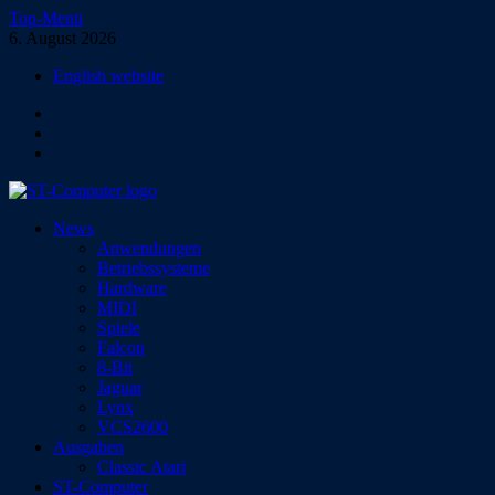
Zum
Top-Menü
Inhalt
6. August 2026
springen
English website
Facebook
Instagram
YouTube
ST-Computer
News
Das Magazin für Atari-Computer und -Konsolen
Anwendungen
Betriebssysteme
Hardware
MIDI
Spiele
Falcon
8-Bit
Jaguar
Lynx
VCS2600
Ausgaben
Classic Atari
ST-Computer