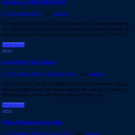
Update zu MGEMLIB 40
27. November 2001
-
von
miajaap
Da eine Funktion der MGEMLIB 40 vom 06.November fehlerhaft
ist, stellt der Entwickler Olivier Landemarre auf seiner Webseite ab
sofort eine neue Version zum Herunterladen bereit. (tr) GEMTOS
Update
Weiterlesen
zu
news
MGEMLIB
40
Last Party des Jahres
27. November 2001
2. September 2025
-
von
miajaap
Die „Last Party“ ist die buchstäblich letzte Atari-Party des langsam
ausklingenden Jahres. Sie findet vom 28. bis zum 30. Dezember in
Opalenica (ca. 30 km von Posen entfernt), Polen, statt. …
Last
Weiterlesen
Party
news
des
Jahres
Neue Messefotos im Netz
27. November 2001
30. August 2025
-
von
miajaap