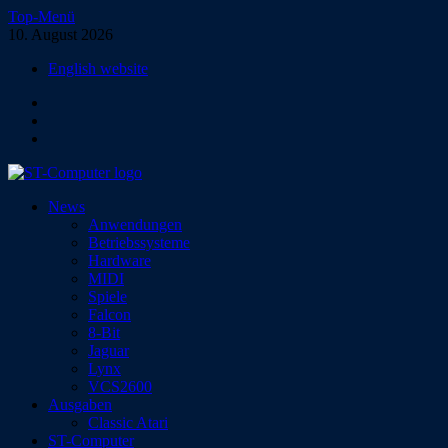
Zum
Top-Menü
Inhalt
10. August 2026
springen
English website
Facebook
Instagram
YouTube
ST-Computer
News
Das Magazin für Atari-Computer und -Konsolen
Anwendungen
Betriebssysteme
Hardware
MIDI
Spiele
Falcon
8-Bit
Jaguar
Lynx
VCS2600
Ausgaben
Classic Atari
ST-Computer