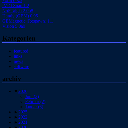
Forth 0.8.3
fVDI Snap 1.2
NoSTalgia 2.0b8
Handy (GEM) 0.95
GEMagnetic (Respawn) 1.1
Vision 5.0a0
Kategorien
featured
links
news
software
archiv
▼
2026
Juni
(2)
Februar
(2)
Januar
(6)
►
2025
►
2022
►
2021
►
2020