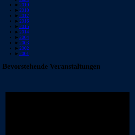
►
2019
►
2018
►
2017
►
2016
►
2015
►
2014
►
2004
►
2003
►
2002
►
2001
Bevorstehende Veranstaltungen