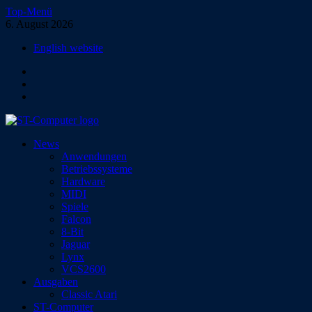
Zum
Top-Menü
Inhalt
6. August 2026
springen
English website
Facebook
Instagram
YouTube
ST-Computer
News
Das Magazin für Atari-Computer und -Konsolen
Anwendungen
Betriebssysteme
Hardware
MIDI
Spiele
Falcon
8-Bit
Jaguar
Lynx
VCS2600
Ausgaben
Classic Atari
ST-Computer