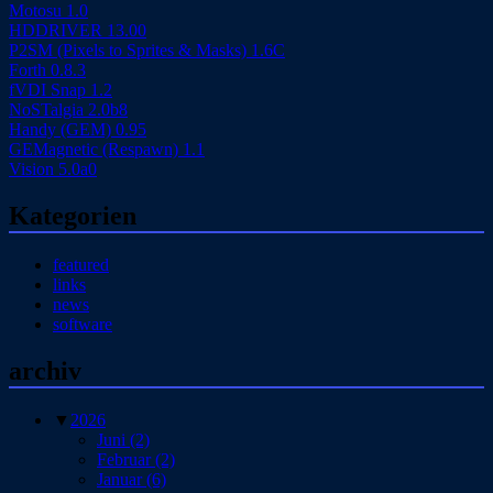
Motosu 1.0
HDDRIVER 13.00
P2SM (Pixels to Sprites & Masks) 1.6C
Forth 0.8.3
fVDI Snap 1.2
NoSTalgia 2.0b8
Handy (GEM) 0.95
GEMagnetic (Respawn) 1.1
Vision 5.0a0
Kategorien
featured
links
news
software
archiv
▼
2026
Juni
(2)
Februar
(2)
Januar
(6)