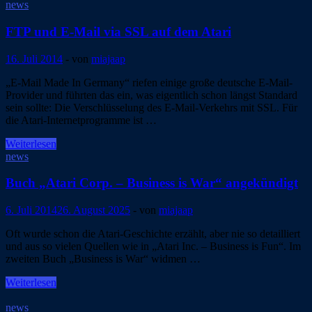
Position
news
für
den
FTP und E-Mail via SSL auf dem Atari
ST
16. Juli 2014
-
von
miajaap
„E-Mail Made In Germany“ riefen einige große deutsche E-Mail-
Provider und führten das ein, was eigentlich schon längst Standard
sein sollte: Die Verschlüsselung des E-Mail-Verkehrs mit SSL. Für
die Atari-Internetprogramme ist …
FTP
Weiterlesen
und
news
E-
Mail
Buch „Atari Corp. – Business is War“ angekündigt
via
SSL
6. Juli 2014
26. August 2025
-
von
miajaap
auf
dem
Oft wurde schon die Atari-Geschichte erzählt, aber nie so detailliert
Atari
und aus so vielen Quellen wie in „Atari Inc. – Business is Fun“. Im
zweiten Buch „Business is War“ widmen …
Buch
Weiterlesen
„Atari
Corp.
news