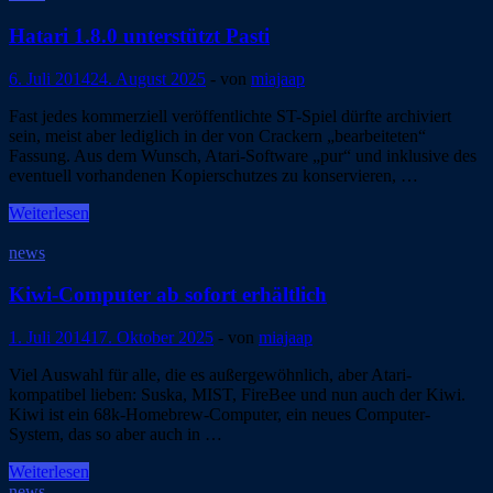
–
Business
Hatari 1.8.0 unterstützt Pasti
is
War“
6. Juli 2014
24. August 2025
-
von
miajaap
angekündigt
Fast jedes kommerziell veröffentlichte ST-Spiel dürfte archiviert
sein, meist aber lediglich in der von Crackern „bearbeiteten“
Fassung. Aus dem Wunsch, Atari-Software „pur“ und inklusive des
eventuell vorhandenen Kopierschutzes zu konservieren, …
Hatari
Weiterlesen
1.8.0
unterstützt
news
Pasti
Kiwi-Computer ab sofort erhältlich
1. Juli 2014
17. Oktober 2025
-
von
miajaap
Viel Auswahl für alle, die es außergewöhnlich, aber Atari-
kompatibel lieben: Suska, MIST, FireBee und nun auch der Kiwi.
Kiwi ist ein 68k-Homebrew-Computer, ein neues Computer-
System, das so aber auch in …
Kiwi-
Weiterlesen
Computer
news