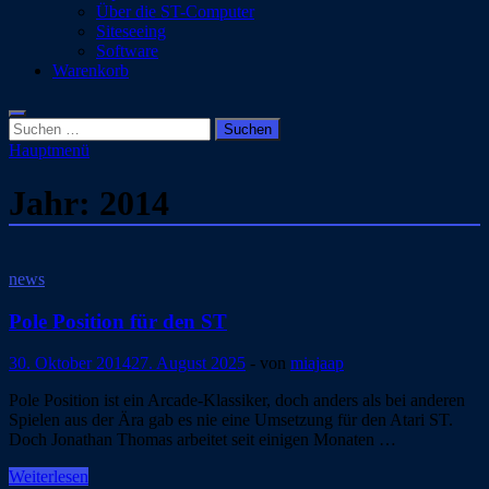
Über die ST-Computer
Siteseeing
Software
Warenkorb
Suchen
nach:
Hauptmenü
Jahr:
2014
news
Pole Position für den ST
30. Oktober 2014
27. August 2025
-
von
miajaap
Pole Position ist ein Arcade-Klassiker, doch anders als bei anderen
Spielen aus der Ära gab es nie eine Umsetzung für den Atari ST.
Doch Jonathan Thomas arbeitet seit einigen Monaten …
Pole
Weiterlesen