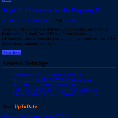
ab
sofort
RaspARI, ST-Emulator für den Raspberry PI
erhältlich
30. Juni 2014
25. August 2025
-
von
miajaap
Über eine Million Mal hat sich der Kleincomputer Raspberry PI
bisher verkauft, dank RaspARI von Armin Diedering
(ResourceMaster) werden ein paar weitere hinzukommen. RaspARI
ist ein neuer Emulator, der die …
RaspARI,
Weiterlesen
ST-
Emulator
Neueste Beiträge
für
den
Command & Conquer kommt auf den ST
Raspberry
Festplattentreiber HDDRIVER 13.00 verfügbar
PI
SDL2 kommt auf den FreeMiNT-Atari
NoSTalgia: ST-Emulator für Mac feiert Comeback
Falcon Rebuild: Wizztronics Falcon-Nachbau bootet
Atari
UpToDate
Command & Conquer for Atari ST 0.1.1