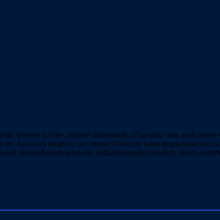
tellte Version 1.0 der „Daten“-Datenbank „Chrysalis“ nun auch online
ist der Ausdruck möglich, der eigene Winframe kann abgeschaltet und s
s) sind außerdem getrennte Aktualisierungen möglich. Hinzu kommen e