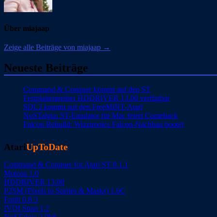
Über miajaap
Zeige alle Beiträge von miajaap →
Neueste Beiträge
Command & Conquer kommt auf den ST
Festplattentreiber HDDRIVER 13.00 verfügbar
SDL2 kommt auf den FreeMiNT-Atari
NoSTalgia: ST-Emulator für Mac feiert Comeback
Falcon Rebuild: Wizztronics Falcon-Nachbau bootet
Atari
UpToDate
Command & Conquer for Atari ST 0.1.1
Motosu 1.0
HDDRIVER 13.00
P2SM (Pixels to Sprites & Masks) 1.6C
Forth 0.8.3
fVDI Snap 1.2
NoSTalgia 2.0b8