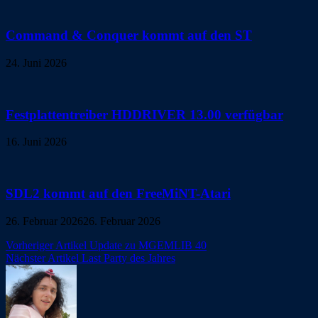
Command & Conquer kommt auf den ST
24. Juni 2026
Festplattentreiber HDDRIVER 13.00 verfügbar
16. Juni 2026
SDL2 kommt auf den FreeMiNT-Atari
26. Februar 2026
26. Februar 2026
Beitragsnavigation
Vorheriger Artikel
Update zu MGEMLIB 40
Nächster Artikel
Last Party des Jahres