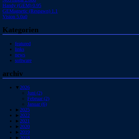
Handy (GEM) 0.95
GEMagnetic (Respawn) 1.1
Vision 5.0a0
Kategorien
featured
links
news
software
archiv
▼
2026
Juni
(2)
Februar
(2)
Januar
(6)
►
2025
►
2022
►
2021
►
2020
►
2019
►
2018