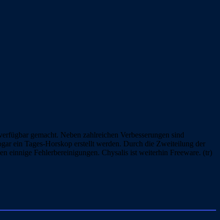
 verfügbar gemacht. Neben zahlreichen Verbesserungen sind
ogar ein Tages-Horskop erstellt werden. Durch die Zweiteilung der
innige Fehlerbereinigungen. Chysalis ist weiterhin Freeware. (tr)