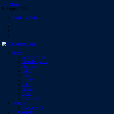
Zum
Top-Menü
Inhalt
8. August 2026
springen
English website
Facebook
Instagram
YouTube
ST-Computer
News
Das Magazin für Atari-Computer und -Konsolen
Anwendungen
Betriebssysteme
Hardware
MIDI
Spiele
Falcon
8-Bit
Jaguar
Lynx
VCS2600
Ausgaben
Classic Atari
ST-Computer