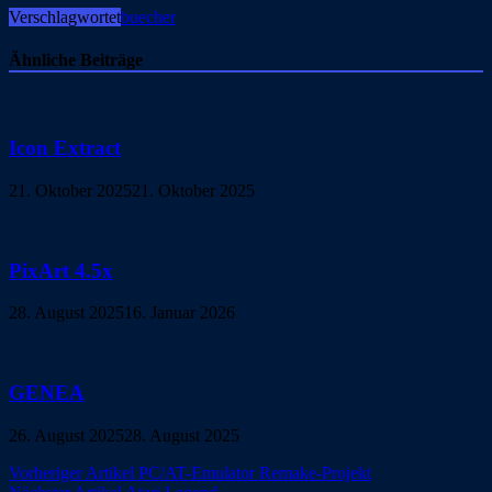
Verschlagwortet
buecher
Ähnliche Beiträge
Icon Extract
21. Oktober 2025
21. Oktober 2025
PixArt 4.5x
28. August 2025
16. Januar 2026
GENEA
26. August 2025
28. August 2025
Beitragsnavigation
Vorheriger Artikel
PC/AT-Emulator Remake-Projekt