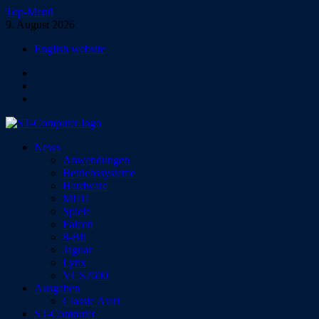
Zum
Top-Menü
Inhalt
9. August 2026
springen
English website
Facebook
Instagram
YouTube
ST-Computer
News
Das Magazin für Atari-Computer und -Konsolen
Anwendungen
Betriebssysteme
Hardware
MIDI
Spiele
Falcon
8-Bit
Jaguar
Lynx
VCS2600
Ausgaben
Classic Atari
ST-Computer