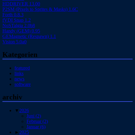
HDDRIVER 13.00
P2SM (Pixels to Sprites & Masks) 1.6C
Forth 0.8.3
fVDI Snap 1.2
NoSTalgia 2.0b8
Handy (GEM) 0.95
GEMagnetic (Respawn) 1.1
Vision 5.0a0
Kategorien
featured
links
news
software
archiv
▼
2026
Juni
(2)
Februar
(2)
Januar
(6)
►
2025