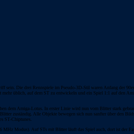
riff sein. Die drei Rennspiele im Pseudo-3D-Stil waren Anfang der 90e
cht mehr üblich, auf dem ST zu entwickeln und ein Spiel 1:1 auf den 
n eben dem Amiga-Lotus. In erster Linie wird nun vom Blitter stark ge
 Blitter zuständig. Alle Objekte bewegen sich nun sanfter über den Bild
es ST-Chiptunes.
 MHz Modus). Auf STs mit Blitter läuft das Spiel auch, dort ist der F