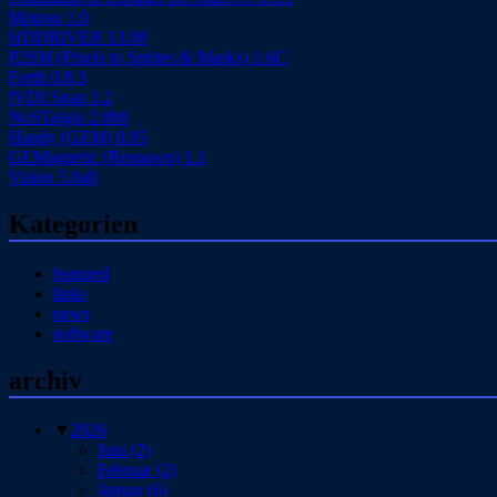
Motosu 1.0
HDDRIVER 13.00
P2SM (Pixels to Sprites & Masks) 1.6C
Forth 0.8.3
fVDI Snap 1.2
NoSTalgia 2.0b8
Handy (GEM) 0.95
GEMagnetic (Respawn) 1.1
Vision 5.0a0
Kategorien
featured
links
news
software
archiv
▼
2026
Juni
(2)
Februar
(2)
Januar
(6)