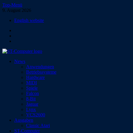
Zum
Top-Menü
Inhalt
9. August 2026
springen
English website
Facebook
Instagram
YouTube
ST-Computer
News
Das Magazin für Atari-Computer und -Konsolen
Anwendungen
Betriebssysteme
Hardware
MIDI
Spiele
Falcon
8-Bit
Jaguar
Lynx
VCS2600
Ausgaben
Classic Atari
ST-Computer