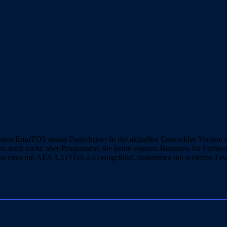
system EmuTOS rasant Fortschritte: In der aktuellen Entwickler-Versio
on noch nicht, aber Programme, die keine eigenen Routinen für Farb
cons einst mit AES 3.3 (TOS 4.x) eingeführt, zusammen mit weiteren 