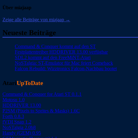
Über miajaap
Zeige alle Beiträge von miajaap →
Neueste Beiträge
Command & Conquer kommt auf den ST
Festplattentreiber HDDRIVER 13.00 verfügbar
SDL2 kommt auf den FreeMiNT-Atari
NoSTalgia: ST-Emulator für Mac feiert Comeback
Falcon Rebuild: Wizztronics Falcon-Nachbau bootet
Atari
UpToDate
Command & Conquer for Atari ST 0.1.1
Motosu 1.0
HDDRIVER 13.00
P2SM (Pixels to Sprites & Masks) 1.6C
Forth 0.8.3
fVDI Snap 1.2
NoSTalgia 2.0b8
Handy (GEM) 0.95