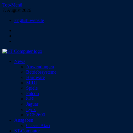
Zum
Top-Menü
Inhalt
7. August 2026
springen
English website
Facebook
Instagram
YouTube
ST-Computer
News
Das Magazin für Atari-Computer und -Konsolen
Anwendungen
Betriebssysteme
Hardware
MIDI
Spiele
Falcon
8-Bit
Jaguar
Lynx
VCS2600
Ausgaben
Classic Atari
ST-Computer