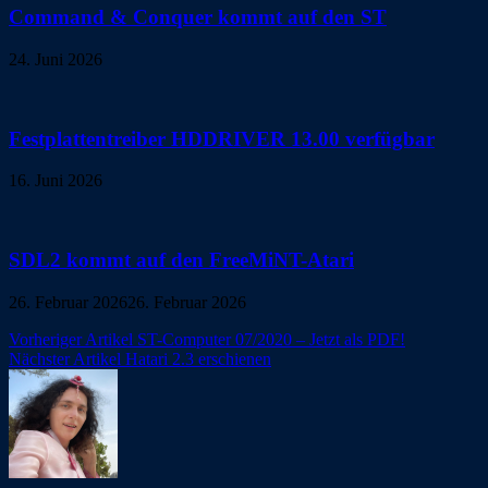
Command & Conquer kommt auf den ST
24. Juni 2026
Festplattentreiber HDDRIVER 13.00 verfügbar
16. Juni 2026
SDL2 kommt auf den FreeMiNT-Atari
26. Februar 2026
26. Februar 2026
Beitragsnavigation
Vorheriger Artikel
ST-Computer 07/2020 – Jetzt als PDF!
Nächster Artikel
Hatari 2.3 erschienen