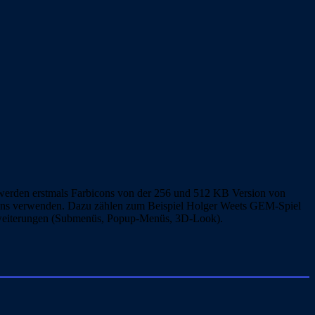
n werden erstmals Farbicons von der 256 und 512 KB Version von
icons verwenden. Dazu zählen zum Beispiel Holger Weets GEM-Spiel
Erweiterungen (Submenüs, Popup-Menüs, 3D-Look).