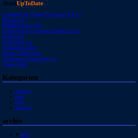
Atari
UpToDate
Command & Conquer for Atari ST 0.1.1
Motosu 1.0
HDDRIVER 13.00
P2SM (Pixels to Sprites & Masks) 1.6C
Forth 0.8.3
fVDI Snap 1.2
NoSTalgia 2.0b8
Handy (GEM) 0.95
GEMagnetic (Respawn) 1.1
Vision 5.0a0
Kategorien
featured
links
news
software
archiv
▼
2026