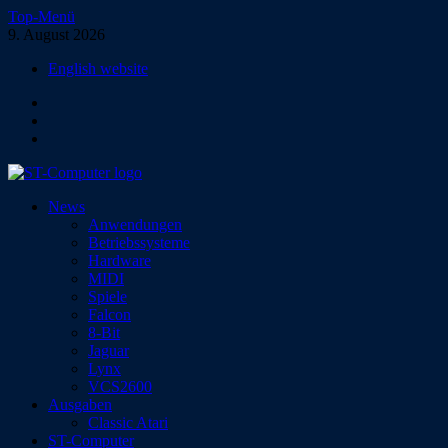
Zum
Top-Menü
Inhalt
9. August 2026
springen
English website
Facebook
Instagram
YouTube
ST-Computer
News
Das Magazin für Atari-Computer und -Konsolen
Anwendungen
Betriebssysteme
Hardware
MIDI
Spiele
Falcon
8-Bit
Jaguar
Lynx
VCS2600
Ausgaben
Classic Atari
ST-Computer