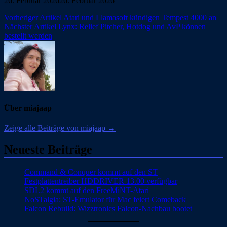
26. Februar 2026
26. Februar 2026
Beitragsnavigation
Vorheriger Artikel
Atari und Llamasoft kündigen Tempest 4000 an
Nächster Artikel
Lynx: Relief Pitcher, Hotdog und AvP können
bestellt werden
Über miajaap
Zeige alle Beiträge von miajaap →
Neueste Beiträge
Command & Conquer kommt auf den ST
Festplattentreiber HDDRIVER 13.00 verfügbar
SDL2 kommt auf den FreeMiNT-Atari
NoSTalgia: ST-Emulator für Mac feiert Comeback
Falcon Rebuild: Wizztronics Falcon-Nachbau bootet