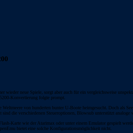
200
r wieder neue Spiele, sorgt aber auch für ein vergleichsweise unspek
5200-Konvertierung folgte prompt.
ie Weltmeere von hunderten bunter U-Boote heimgesucht. Doch als See
 sind die verschiedenen Steueroptionen, Blowsub unterstützt analoge w
r Flash-Karte wie der Atarimax oder unter einem Emulator gespielt wer
penEmu bietet eine solche Konfigurationsmöglichkeit nicht.