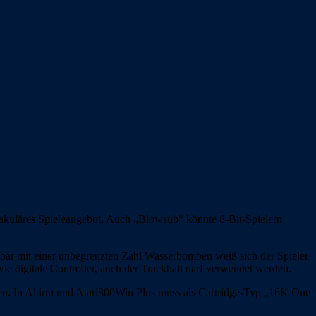
takuläres Spieleangebot. Auch „Blowsub“ könnte 8-Bit-Spielern
bär mit einer unbegrenzten Zahl Wasserbomben weiß sich der Spieler
ie digitale Controller, auch der Trackball darf verwendet werden.
den. In Altirra und Atari800Win Plus muss als Cartridge-Typ „16K One