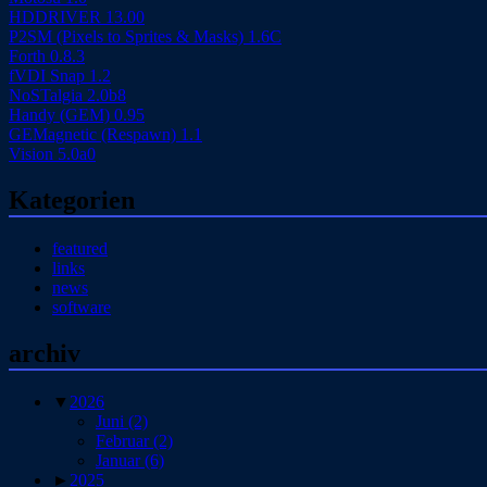
HDDRIVER 13.00
P2SM (Pixels to Sprites & Masks) 1.6C
Forth 0.8.3
fVDI Snap 1.2
NoSTalgia 2.0b8
Handy (GEM) 0.95
GEMagnetic (Respawn) 1.1
Vision 5.0a0
Kategorien
featured
links
news
software
archiv
▼
2026
Juni
(2)
Februar
(2)
Januar
(6)
►
2025