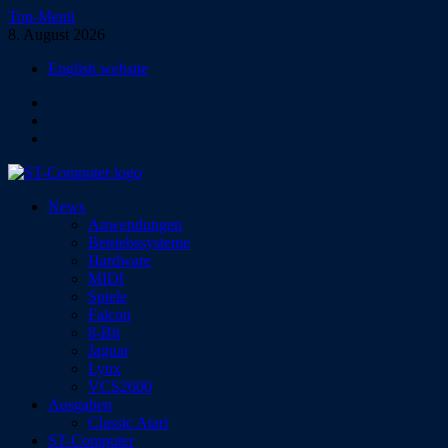
Zum
Top-Menü
Inhalt
8. August 2026
springen
English website
Facebook
Instagram
YouTube
ST-Computer
News
Das Magazin für Atari-Computer und -Konsolen
Anwendungen
Betriebssysteme
Hardware
MIDI
Spiele
Falcon
8-Bit
Jaguar
Lynx
VCS2600
Ausgaben
Classic Atari
ST-Computer