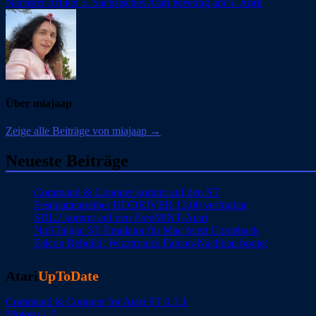
Nächster Artikel
3. Sächsisches Atari Meeting am 9. April
Über miajaap
Zeige alle Beiträge von miajaap →
Neueste Beiträge
Command & Conquer kommt auf den ST
Festplattentreiber HDDRIVER 13.00 verfügbar
SDL2 kommt auf den FreeMiNT-Atari
NoSTalgia: ST-Emulator für Mac feiert Comeback
Falcon Rebuild: Wizztronics Falcon-Nachbau bootet
Atari
UpToDate
Command & Conquer for Atari ST 0.1.1
Motosu 1.0