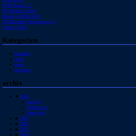
fVDI Snap 1.2
NoSTalgia 2.0b8
Handy (GEM) 0.95
GEMagnetic (Respawn) 1.1
Vision 5.0a0
Kategorien
featured
links
news
software
archiv
▼
2026
Juni
(2)
Februar
(2)
Januar
(6)
►
2025
►
2022
►
2021
►
2020