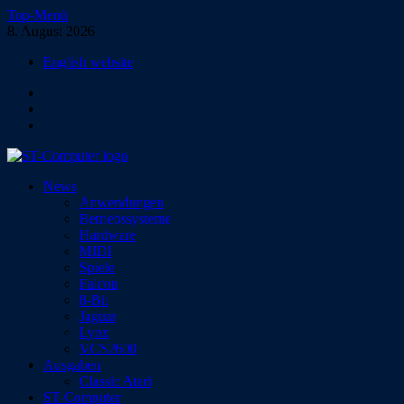
Zum
Top-Menü
Inhalt
8. August 2026
springen
English website
Facebook
Instagram
YouTube
ST-Computer
News
Das Magazin für Atari-Computer und -Konsolen
Anwendungen
Betriebssysteme
Hardware
MIDI
Spiele
Falcon
8-Bit
Jaguar
Lynx
VCS2600
Ausgaben
Classic Atari
ST-Computer