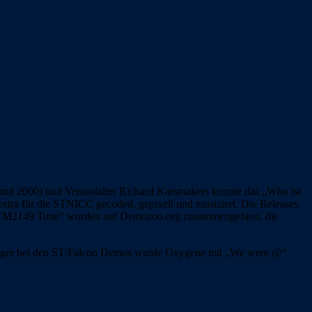
und 2000) und Veranstalter Richard Karsmakers konnte das „Who ist
extra für die STNICC gecoded, gepixelt und musiziert. Die Releases
 „YM2149 Tune“ wurden auf Demozoo.org zusammengefasst, die
Sieger bei den ST/Falcon Demos wurde Oxygene mit „We were @“