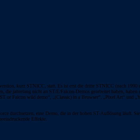
tion, kurz STNICC, statt. Es ist erst die dritte STNICC (nach 1990 
n, die jahrelang nicht an ST/E/Falcon-Demos gearbeitet haben, haben 
T or Falcon wild demo“, „(Classic) in a Browser“, „Pixel Art“ und
orce durchsetzen, eine Demo, die in der hohen ST-Auflösung läuft. 
 beeindruckende Effekte.