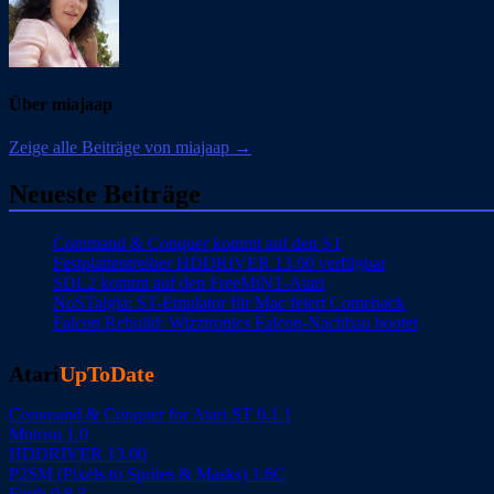
Über miajaap
Zeige alle Beiträge von miajaap →
Neueste Beiträge
Command & Conquer kommt auf den ST
Festplattentreiber HDDRIVER 13.00 verfügbar
SDL2 kommt auf den FreeMiNT-Atari
NoSTalgia: ST-Emulator für Mac feiert Comeback
Falcon Rebuild: Wizztronics Falcon-Nachbau bootet
Atari
UpToDate
Command & Conquer for Atari ST 0.1.1
Motosu 1.0
HDDRIVER 13.00
P2SM (Pixels to Sprites & Masks) 1.6C
Forth 0.8.3