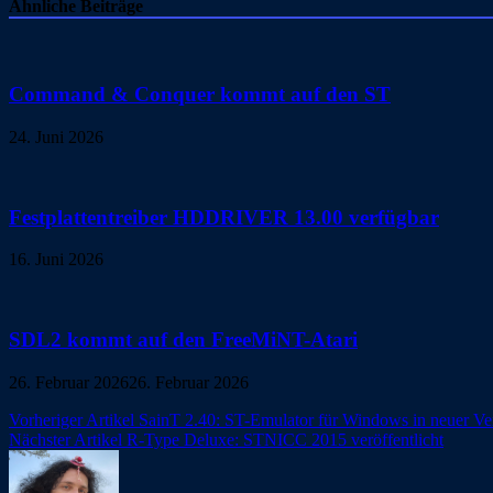
Ähnliche Beiträge
Command & Conquer kommt auf den ST
24. Juni 2026
Festplattentreiber HDDRIVER 13.00 verfügbar
16. Juni 2026
SDL2 kommt auf den FreeMiNT-Atari
26. Februar 2026
26. Februar 2026
Beitragsnavigation
Vorheriger Artikel
SainT 2.40: ST-Emulator für Windows in neuer Ve
Nächster Artikel
R-Type Deluxe: STNICC 2015 veröffentlicht