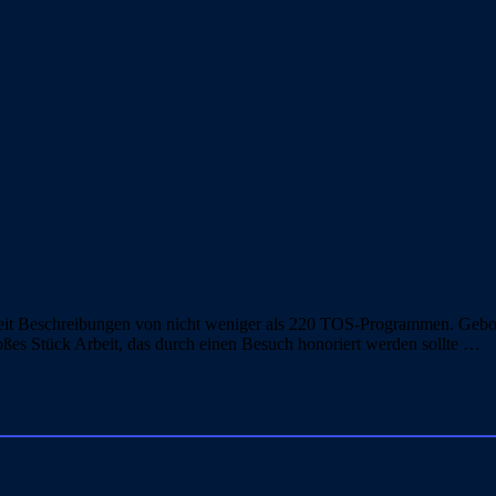
eit Beschreibungen von nicht weniger als 220 TOS-Programmen. Gebot
ßes Stück Arbeit, das durch einen Besuch honoriert werden sollte …