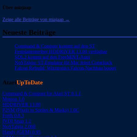
Über miajaap
Zeige alle Beiträge von miajaap →
Neueste Beiträge
Command & Conquer kommt auf den ST
Festplattentreiber HDDRIVER 13.00 verfügbar
SDL2 kommt auf den FreeMiNT-Atari
NoSTalgia: ST-Emulator für Mac feiert Comeback
Falcon Rebuild: Wizztronics Falcon-Nachbau bootet
Atari
UpToDate
Command & Conquer for Atari ST 0.1.1
Motosu 1.0
HDDRIVER 13.00
P2SM (Pixels to Sprites & Masks) 1.6C
Forth 0.8.3
fVDI Snap 1.2
NoSTalgia 2.0b8
Handy (GEM) 0.95