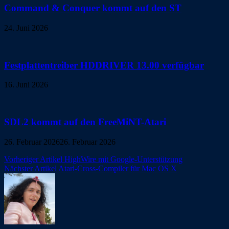
Command & Conquer kommt auf den ST
24. Juni 2026
Festplattentreiber HDDRIVER 13.00 verfügbar
16. Juni 2026
SDL2 kommt auf den FreeMiNT-Atari
26. Februar 2026
26. Februar 2026
Beitragsnavigation
Vorheriger Artikel
HighWire mit Google-Unterstützung
Nächster Artikel
Atari-Cross-Compiler für Mac OS X