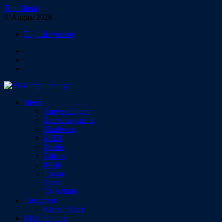
Zum
Top-Menü
Inhalt
8. August 2026
springen
English website
Facebook
Instagram
YouTube
ST-Computer
News
Das Magazin für Atari-Computer und -Konsolen
Anwendungen
Betriebssysteme
Hardware
MIDI
Spiele
Falcon
8-Bit
Jaguar
Lynx
VCS2600
Ausgaben
Classic Atari
ST-Computer