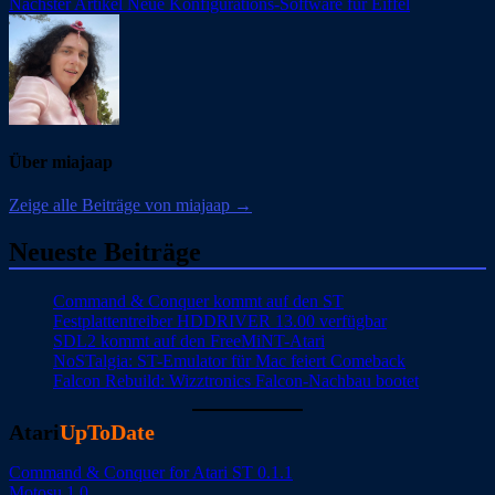
Nächster Artikel
Neue Konfigurations-Software für Eiffel
Über miajaap
Zeige alle Beiträge von miajaap →
Neueste Beiträge
Command & Conquer kommt auf den ST
Festplattentreiber HDDRIVER 13.00 verfügbar
SDL2 kommt auf den FreeMiNT-Atari
NoSTalgia: ST-Emulator für Mac feiert Comeback
Falcon Rebuild: Wizztronics Falcon-Nachbau bootet
Atari
UpToDate
Command & Conquer for Atari ST 0.1.1
Motosu 1.0