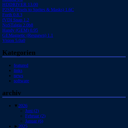
HDDRIVER 13.00
P2SM (Pixels to Sprites & Masks) 1.6C
Forth 0.8.3
fVDI Snap 1.2
NoSTalgia 2.0b8
Handy (GEM) 0.95
GEMagnetic (Respawn) 1.1
Vision 5.0a0
Kategorien
featured
links
news
software
archiv
▼
2026
Juni
(2)
Februar
(2)
Januar
(6)
►
2025