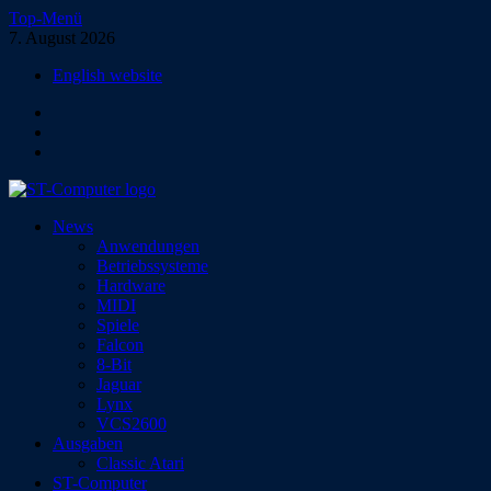
Zum
Top-Menü
Inhalt
7. August 2026
springen
English website
Facebook
Instagram
YouTube
ST-Computer
News
Das Magazin für Atari-Computer und -Konsolen
Anwendungen
Betriebssysteme
Hardware
MIDI
Spiele
Falcon
8-Bit
Jaguar
Lynx
VCS2600
Ausgaben
Classic Atari
ST-Computer