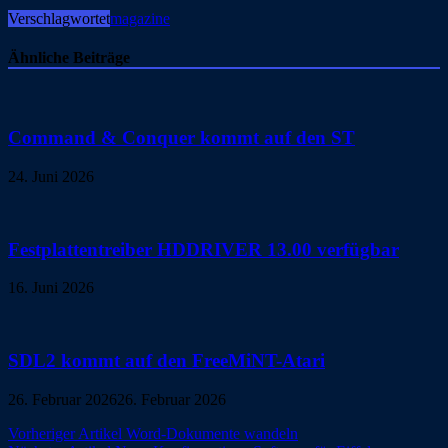
Verschlagwortet
magazine
Ähnliche Beiträge
Command & Conquer kommt auf den ST
24. Juni 2026
Festplattentreiber HDDRIVER 13.00 verfügbar
16. Juni 2026
SDL2 kommt auf den FreeMiNT-Atari
26. Februar 2026
26. Februar 2026
Beitragsnavigation
Vorheriger Artikel
Word-Dokumente wandeln