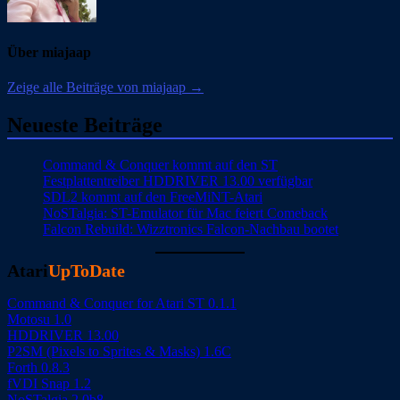
Über miajaap
Zeige alle Beiträge von miajaap →
Neueste Beiträge
Command & Conquer kommt auf den ST
Festplattentreiber HDDRIVER 13.00 verfügbar
SDL2 kommt auf den FreeMiNT-Atari
NoSTalgia: ST-Emulator für Mac feiert Comeback
Falcon Rebuild: Wizztronics Falcon-Nachbau bootet
Atari
UpToDate
Command & Conquer for Atari ST 0.1.1
Motosu 1.0
HDDRIVER 13.00
P2SM (Pixels to Sprites & Masks) 1.6C
Forth 0.8.3
fVDI Snap 1.2
NoSTalgia 2.0b8