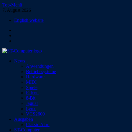
Zum
Top-Menü
Inhalt
7. August 2026
springen
English website
Facebook
Instagram
YouTube
ST-Computer
News
Das Magazin für Atari-Computer und -Konsolen
Anwendungen
Betriebssysteme
Hardware
MIDI
Spiele
Falcon
8-Bit
Jaguar
Lynx
VCS2600
Ausgaben
Classic Atari
ST-Computer