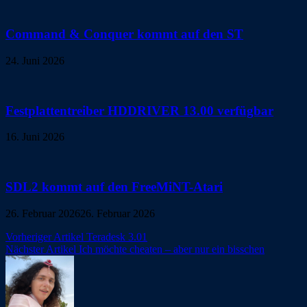
Command & Conquer kommt auf den ST
24. Juni 2026
Festplattentreiber HDDRIVER 13.00 verfügbar
16. Juni 2026
SDL2 kommt auf den FreeMiNT-Atari
26. Februar 2026
26. Februar 2026
Beitragsnavigation
Vorheriger Artikel
Teradesk 3.01
Nächster Artikel
Ich möchte cheaten – aber nur ein bisschen