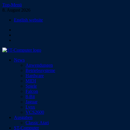
Zum
Top-Menü
Inhalt
8. August 2026
springen
English website
Facebook
Instagram
YouTube
ST-Computer
News
Das Magazin für Atari-Computer und -Konsolen
Anwendungen
Betriebssysteme
Hardware
MIDI
Spiele
Falcon
8-Bit
Jaguar
Lynx
VCS2600
Ausgaben
Classic Atari
ST-Computer