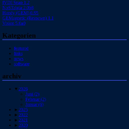
fVDI Snap 1.2
NoSTalgia 2.0b8
Handy (GEM) 0.95
GEMagnetic (Respawn) 1.1
Vision 5.0a0
Kategorien
featured
links
news
software
archiv
▼
2026
Juni
(2)
Februar
(2)
Januar
(6)
►
2025
►
2022
►
2021
►
2020