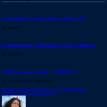
Command & Conquer kommt auf den ST
24. Juni 2026
Festplattentreiber HDDRIVER 13.00 verfügbar
16. Juni 2026
SDL2 kommt auf den FreeMiNT-Atari
26. Februar 2026
26. Februar 2026
Beitragsnavigation
Vorheriger Artikel
Geschichte: Atari bei der DDR-Wahl
Nächster Artikel
Audiotracker 2.01