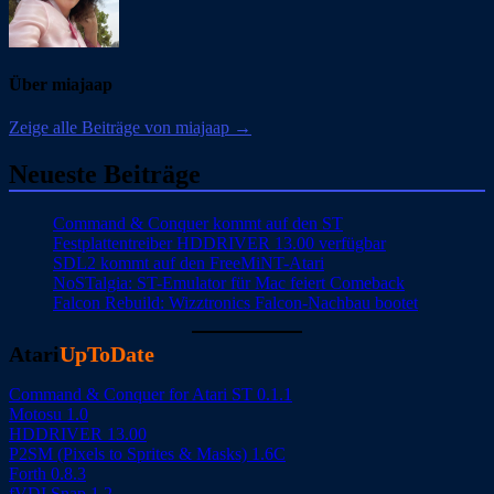
Über miajaap
Zeige alle Beiträge von miajaap →
Neueste Beiträge
Command & Conquer kommt auf den ST
Festplattentreiber HDDRIVER 13.00 verfügbar
SDL2 kommt auf den FreeMiNT-Atari
NoSTalgia: ST-Emulator für Mac feiert Comeback
Falcon Rebuild: Wizztronics Falcon-Nachbau bootet
Atari
UpToDate
Command & Conquer for Atari ST 0.1.1
Motosu 1.0
HDDRIVER 13.00
P2SM (Pixels to Sprites & Masks) 1.6C
Forth 0.8.3
fVDI Snap 1.2