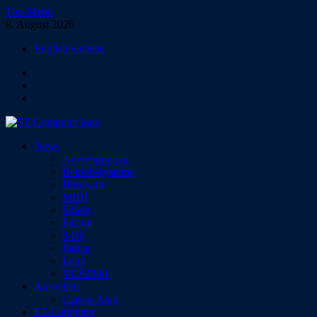
Zum
Top-Menü
Inhalt
8. August 2026
springen
English website
Facebook
Instagram
YouTube
ST-Computer
News
Das Magazin für Atari-Computer und -Konsolen
Anwendungen
Betriebssysteme
Hardware
MIDI
Spiele
Falcon
8-Bit
Jaguar
Lynx
VCS2600
Ausgaben
Classic Atari
ST-Computer