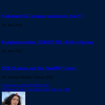
Command & Conquer kommt auf den ST
24. Juni 2026
Festplattentreiber HDDRIVER 13.00 verfügbar
16. Juni 2026
SDL2 kommt auf den FreeMiNT-Atari
26. Februar 2026
26. Februar 2026
Beitragsnavigation
Vorheriger Artikel
NetBSD 1.61
Nächster Artikel
Neue Demo für ST und STE