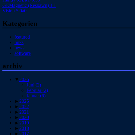
GEMagnetic (Respawn) 1.1
Vision 5.0a0
Kategorien
featured
links
news
software
archiv
▼
2026
Juni
(2)
Februar
(2)
Januar
(6)
►
2025
►
2022
►
2021
►
2020
►
2019
►
2018
►
2017