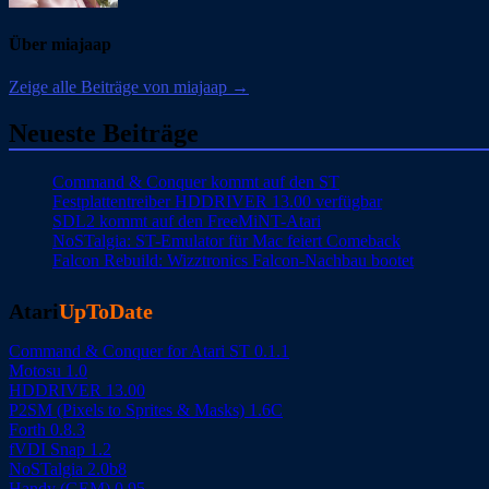
Über miajaap
Zeige alle Beiträge von miajaap →
Neueste Beiträge
Command & Conquer kommt auf den ST
Festplattentreiber HDDRIVER 13.00 verfügbar
SDL2 kommt auf den FreeMiNT-Atari
NoSTalgia: ST-Emulator für Mac feiert Comeback
Falcon Rebuild: Wizztronics Falcon-Nachbau bootet
Atari
UpToDate
Command & Conquer for Atari ST 0.1.1
Motosu 1.0
HDDRIVER 13.00
P2SM (Pixels to Sprites & Masks) 1.6C
Forth 0.8.3
fVDI Snap 1.2
NoSTalgia 2.0b8
Handy (GEM) 0.95