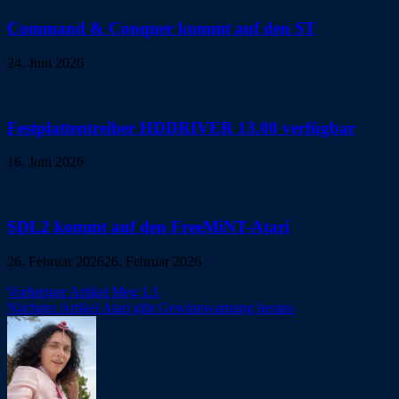
Command & Conquer kommt auf den ST
24. Juni 2026
Festplattentreiber HDDRIVER 13.00 verfügbar
16. Juni 2026
SDL2 kommt auf den FreeMiNT-Atari
26. Februar 2026
26. Februar 2026
Beitragsnavigation
Vorheriger Artikel
Meg 1.1
Nächster Artikel
Atari gibt Gewinnwarnung heraus