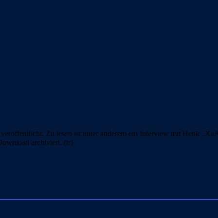
eröffentlicht. Zu lesen ist unter anderem ein Interview mit Henk „Xa
nload archiviert. (tr)