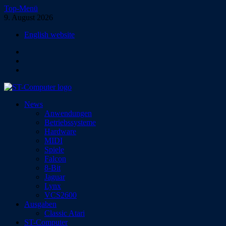
Zum
Top-Menü
Inhalt
9. August 2026
springen
English website
Facebook
Instagram
YouTube
ST-Computer
News
Das Magazin für Atari-Computer und -Konsolen
Anwendungen
Betriebssysteme
Hardware
MIDI
Spiele
Falcon
8-Bit
Jaguar
Lynx
VCS2600
Ausgaben
Classic Atari
ST-Computer