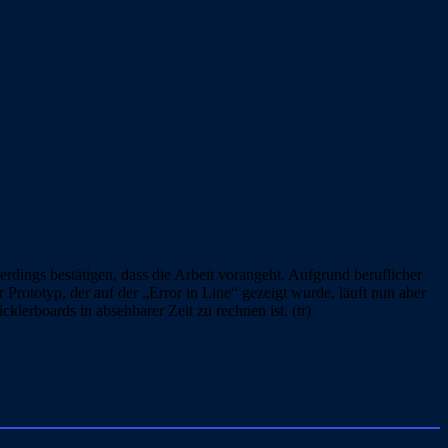
rdings bestätigen, dass die Arbeit vorangeht. Aufgrund beruflicher
Prototyp, der auf der „Error in Line“ gezeigt wurde, läuft nun aber
klerboards in absehbarer Zeit zu rechnen ist. (tr)