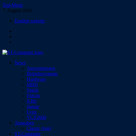
Zum
Top-Menü
Inhalt
7. August 2026
springen
English website
Facebook
Instagram
YouTube
ST-Computer
News
Das Magazin für Atari-Computer und -Konsolen
Anwendungen
Betriebssysteme
Hardware
MIDI
Spiele
Falcon
8-Bit
Jaguar
Lynx
VCS2600
Ausgaben
Classic Atari
ST-Computer