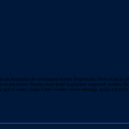
er Redaktion der st-computer konnte Projektleiter Oliver Kotschi alle
er in den letzten Wochen noch keine Ergebnisse vorgestellt werden. Der 
ehen weiter, einige Fehler wurden bereits beseitigt, sodass mit Entwic