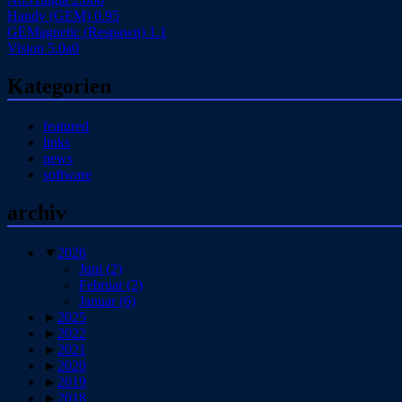
Handy (GEM) 0.95
GEMagnetic (Respawn) 1.1
Vision 5.0a0
Kategorien
featured
links
news
software
archiv
▼
2026
Juni
(2)
Februar
(2)
Januar
(6)
►
2025
►
2022
►
2021
►
2020
►
2019
►
2018