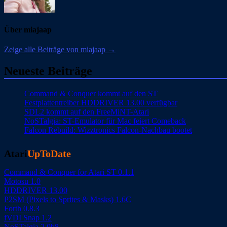
Über miajaap
Zeige alle Beiträge von miajaap →
Neueste Beiträge
Command & Conquer kommt auf den ST
Festplattentreiber HDDRIVER 13.00 verfügbar
SDL2 kommt auf den FreeMiNT-Atari
NoSTalgia: ST-Emulator für Mac feiert Comeback
Falcon Rebuild: Wizztronics Falcon-Nachbau bootet
Atari
UpToDate
Command & Conquer for Atari ST 0.1.1
Motosu 1.0
HDDRIVER 13.00
P2SM (Pixels to Sprites & Masks) 1.6C
Forth 0.8.3
fVDI Snap 1.2
NoSTalgia 2.0b8