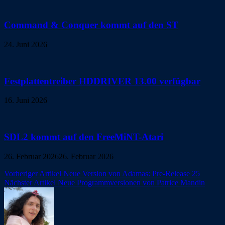
Command & Conquer kommt auf den ST
24. Juni 2026
Festplattentreiber HDDRIVER 13.00 verfügbar
16. Juni 2026
SDL2 kommt auf den FreeMiNT-Atari
26. Februar 2026
26. Februar 2026
Beitragsnavigation
Vorheriger Artikel
Neue Version von Adamas: Pre-Release 25
Nächster Artikel
Neue Programmversionen von Patrice Mandin