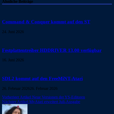
Ähnliche Beiträge
Command & Conquer kommt auf den ST
24. Juni 2026
Festplattentreiber HDDRIVER 13.00 verfügbar
16. Juni 2026
SDL2 kommt auf den FreeMiNT-Atari
26. Februar 2026
26. Februar 2026
Beitragsnavigation
Vorheriger Artikel
Neue Versionen der YS-Editoren
Nächster Artikel
MyAtari erweitert Juli-Ausgabe