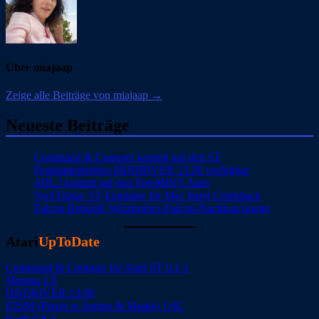
Über miajaap
Zeige alle Beiträge von miajaap →
Neueste Beiträge
Command & Conquer kommt auf den ST
Festplattentreiber HDDRIVER 13.00 verfügbar
SDL2 kommt auf den FreeMiNT-Atari
NoSTalgia: ST-Emulator für Mac feiert Comeback
Falcon Rebuild: Wizztronics Falcon-Nachbau bootet
Atari
UpToDate
Command & Conquer for Atari ST 0.1.1
Motosu 1.0
HDDRIVER 13.00
P2SM (Pixels to Sprites & Masks) 1.6C
Forth 0.8.3