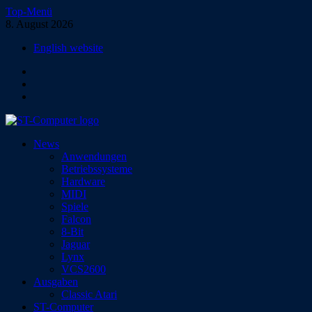
Zum
Top-Menü
Inhalt
8. August 2026
springen
English website
Facebook
Instagram
YouTube
ST-Computer
News
Das Magazin für Atari-Computer und -Konsolen
Anwendungen
Betriebssysteme
Hardware
MIDI
Spiele
Falcon
8-Bit
Jaguar
Lynx
VCS2600
Ausgaben
Classic Atari
ST-Computer