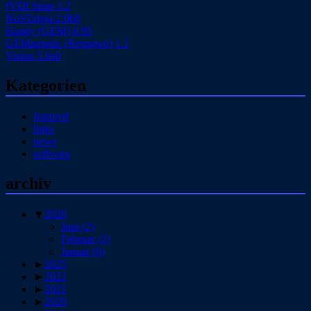
fVDI Snap 1.2
NoSTalgia 2.0b8
Handy (GEM) 0.95
GEMagnetic (Respawn) 1.1
Vision 5.0a0
Kategorien
featured
links
news
software
archiv
▼
2026
Juni
(2)
Februar
(2)
Januar
(6)
►
2025
►
2022
►
2021
►
2020