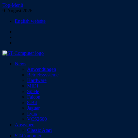
Zum
Top-Menü
Inhalt
9. August 2026
springen
English website
Facebook
Instagram
YouTube
ST-Computer
News
Das Magazin für Atari-Computer und -Konsolen
Anwendungen
Betriebssysteme
Hardware
MIDI
Spiele
Falcon
8-Bit
Jaguar
Lynx
VCS2600
Ausgaben
Classic Atari
ST-Computer