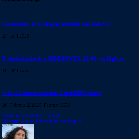
Command & Conquer kommt auf den ST
24. Juni 2026
Festplattentreiber HDDRIVER 13.00 verfügbar
16. Juni 2026
SDL2 kommt auf den FreeMiNT-Atari
26. Februar 2026
26. Februar 2026
Beitragsnavigation
Vorheriger Artikel
Bastard 4.0
Nächster Artikel
Ethernet für den Jaguar