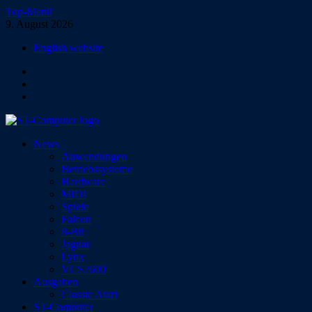
Zum
Top-Menü
Inhalt
9. August 2026
springen
English website
Facebook
Instagram
YouTube
ST-Computer
News
Das Magazin für Atari-Computer und -Konsolen
Anwendungen
Betriebssysteme
Hardware
MIDI
Spiele
Falcon
8-Bit
Jaguar
Lynx
VCS2600
Ausgaben
Classic Atari
ST-Computer