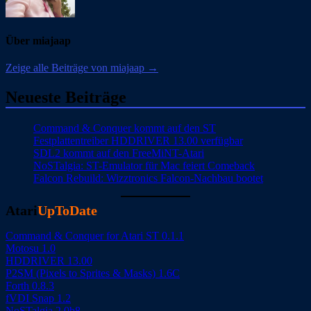
Über miajaap
Zeige alle Beiträge von miajaap →
Neueste Beiträge
Command & Conquer kommt auf den ST
Festplattentreiber HDDRIVER 13.00 verfügbar
SDL2 kommt auf den FreeMiNT-Atari
NoSTalgia: ST-Emulator für Mac feiert Comeback
Falcon Rebuild: Wizztronics Falcon-Nachbau bootet
Atari
UpToDate
Command & Conquer for Atari ST 0.1.1
Motosu 1.0
HDDRIVER 13.00
P2SM (Pixels to Sprites & Masks) 1.6C
Forth 0.8.3
fVDI Snap 1.2
NoSTalgia 2.0b8