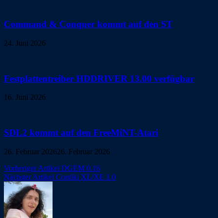
Command & Conquer kommt auf den ST
24. Juni 2026
Festplattentreiber HDDRIVER 13.00 verfügbar
16. Juni 2026
SDL2 kommt auf den FreeMiNT-Atari
26. Februar 2026
26. Februar 2026
Beitragsnavigation
Vorheriger Artikel
DGEM 0.16
Nächster Artikel
Contiki XL/XE 1.0