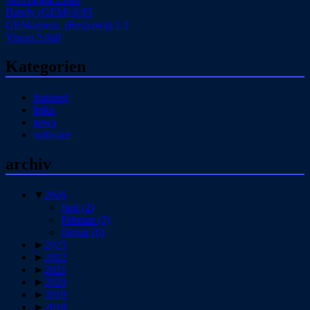
Handy (GEM) 0.95
GEMagnetic (Respawn) 1.1
Vision 5.0a0
Kategorien
featured
links
news
software
archiv
▼
2026
Juni
(2)
Februar
(2)
Januar
(6)
►
2025
►
2022
►
2021
►
2020
►
2019
►
2018