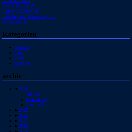
fVDI Snap 1.2
NoSTalgia 2.0b8
Handy (GEM) 0.95
GEMagnetic (Respawn) 1.1
Vision 5.0a0
Kategorien
featured
links
news
software
archiv
▼
2026
Juni
(2)
Februar
(2)
Januar
(6)
►
2025
►
2022
►
2021
►
2020
►
2019