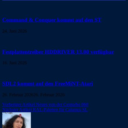
Command & Conquer kommt auf den ST
24. Juni 2026
Festplattentreiber HDDRIVER 13.00 verfügbar
16. Juni 2026
SDL2 kommt auf den FreeMiNT-Atari
26. Februar 2026
26. Februar 2026
Beitragsnavigation
Vorheriger Artikel
Neues von der Centurbo 060
Nächster Artikel
RAL-Paletten für Calamus SL