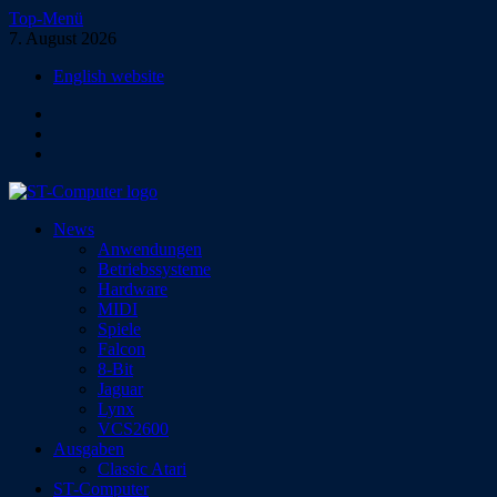
Zum
Top-Menü
Inhalt
7. August 2026
springen
English website
Facebook
Instagram
YouTube
ST-Computer
News
Das Magazin für Atari-Computer und -Konsolen
Anwendungen
Betriebssysteme
Hardware
MIDI
Spiele
Falcon
8-Bit
Jaguar
Lynx
VCS2600
Ausgaben
Classic Atari
ST-Computer