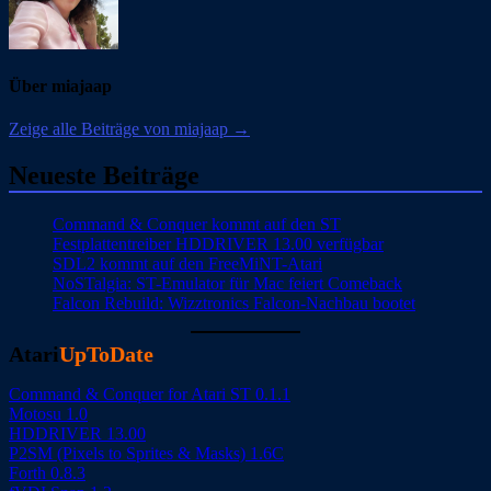
Über miajaap
Zeige alle Beiträge von miajaap →
Neueste Beiträge
Command & Conquer kommt auf den ST
Festplattentreiber HDDRIVER 13.00 verfügbar
SDL2 kommt auf den FreeMiNT-Atari
NoSTalgia: ST-Emulator für Mac feiert Comeback
Falcon Rebuild: Wizztronics Falcon-Nachbau bootet
Atari
UpToDate
Command & Conquer for Atari ST 0.1.1
Motosu 1.0
HDDRIVER 13.00
P2SM (Pixels to Sprites & Masks) 1.6C
Forth 0.8.3