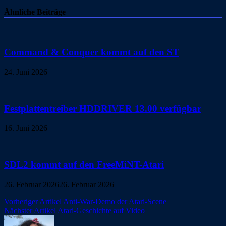
Ähnliche Beiträge
Command & Conquer kommt auf den ST
24. Juni 2026
Festplattentreiber HDDRIVER 13.00 verfügbar
16. Juni 2026
SDL2 kommt auf den FreeMiNT-Atari
26. Februar 2026
26. Februar 2026
Beitragsnavigation
Vorheriger Artikel
Anti-War-Demo der Atari-Scene
Nächster Artikel
Atari-Geschichte auf Video