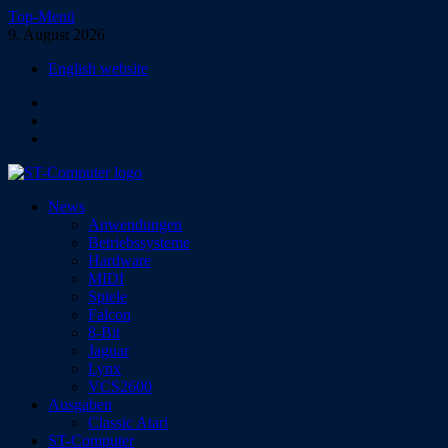
Zum
Top-Menü
Inhalt
9. August 2026
springen
English website
Facebook
Instagram
YouTube
ST-Computer
News
Das Magazin für Atari-Computer und -Konsolen
Anwendungen
Betriebssysteme
Hardware
MIDI
Spiele
Falcon
8-Bit
Jaguar
Lynx
VCS2600
Ausgaben
Classic Atari
ST-Computer