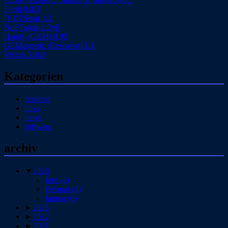
Forth 0.8.3
fVDI Snap 1.2
NoSTalgia 2.0b8
Handy (GEM) 0.95
GEMagnetic (Respawn) 1.1
Vision 5.0a0
Kategorien
featured
links
news
software
archiv
▼
2026
Juni
(2)
Februar
(2)
Januar
(6)
►
2025
►
2022
►
2021