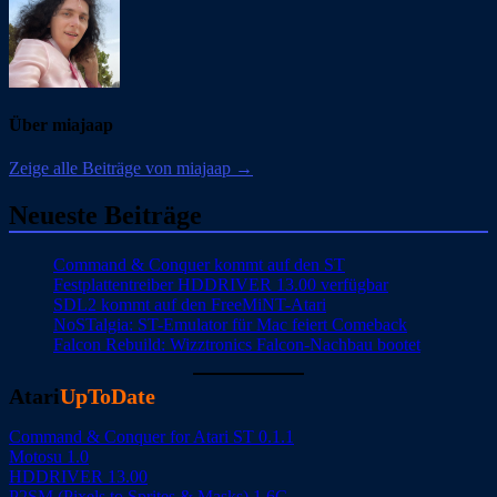
Über miajaap
Zeige alle Beiträge von miajaap →
Neueste Beiträge
Command & Conquer kommt auf den ST
Festplattentreiber HDDRIVER 13.00 verfügbar
SDL2 kommt auf den FreeMiNT-Atari
NoSTalgia: ST-Emulator für Mac feiert Comeback
Falcon Rebuild: Wizztronics Falcon-Nachbau bootet
Atari
UpToDate
Command & Conquer for Atari ST 0.1.1
Motosu 1.0
HDDRIVER 13.00
P2SM (Pixels to Sprites & Masks) 1.6C