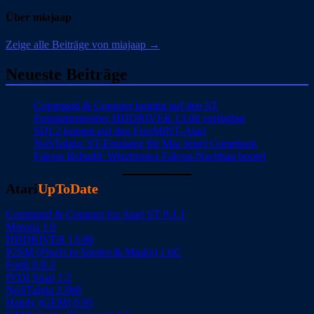
Über miajaap
Zeige alle Beiträge von miajaap →
Neueste Beiträge
Command & Conquer kommt auf den ST
Festplattentreiber HDDRIVER 13.00 verfügbar
SDL2 kommt auf den FreeMiNT-Atari
NoSTalgia: ST-Emulator für Mac feiert Comeback
Falcon Rebuild: Wizztronics Falcon-Nachbau bootet
Atari
UpToDate
Command & Conquer for Atari ST 0.1.1
Motosu 1.0
HDDRIVER 13.00
P2SM (Pixels to Sprites & Masks) 1.6C
Forth 0.8.3
fVDI Snap 1.2
NoSTalgia 2.0b8
Handy (GEM) 0.95