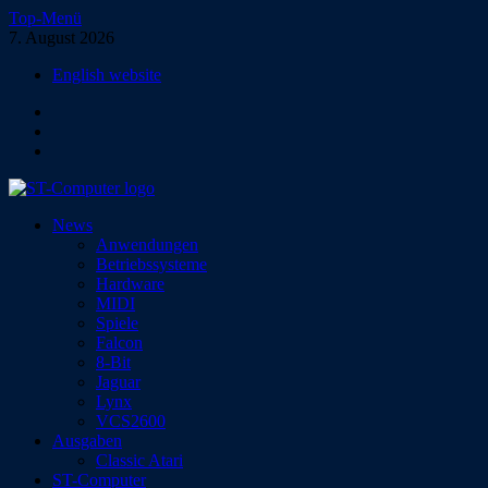
Zum
Top-Menü
Inhalt
7. August 2026
springen
English website
Facebook
Instagram
YouTube
ST-Computer
News
Das Magazin für Atari-Computer und -Konsolen
Anwendungen
Betriebssysteme
Hardware
MIDI
Spiele
Falcon
8-Bit
Jaguar
Lynx
VCS2600
Ausgaben
Classic Atari
ST-Computer