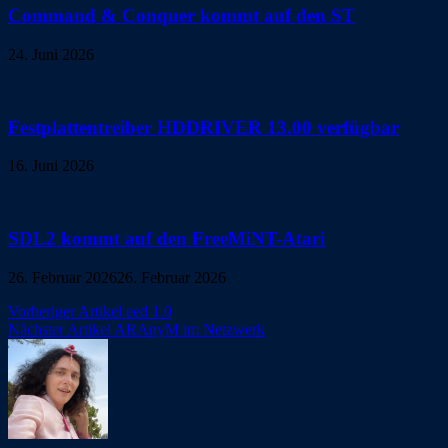
Command & Conquer kommt auf den ST
24. Juni 2026
Festplattentreiber HDDRIVER 13.00 verfügbar
16. Juni 2026
SDL2 kommt auf den FreeMiNT-Atari
26. Februar 2026
26. Februar 2026
Beitragsnavigation
Vorheriger Artikel
eed 1.0
Nächster Artikel
ARAnyM im Netzwerk