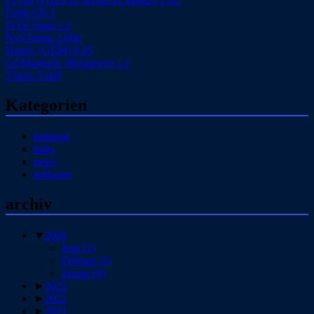
Forth 0.8.3
fVDI Snap 1.2
NoSTalgia 2.0b8
Handy (GEM) 0.95
GEMagnetic (Respawn) 1.1
Vision 5.0a0
Kategorien
featured
links
news
software
archiv
▼
2026
Juni
(2)
Februar
(2)
Januar
(6)
►
2025
►
2022
►
2021