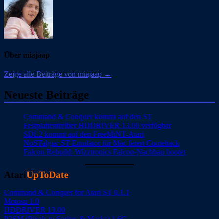
Über miajaap
Zeige alle Beiträge von miajaap →
Neueste Beiträge
Command & Conquer kommt auf den ST
Festplattentreiber HDDRIVER 13.00 verfügbar
SDL2 kommt auf den FreeMiNT-Atari
NoSTalgia: ST-Emulator für Mac feiert Comeback
Falcon Rebuild: Wizztronics Falcon-Nachbau bootet
Atari
UpToDate
Command & Conquer for Atari ST 0.1.1
Motosu 1.0
HDDRIVER 13.00
P2SM (Pixels to Sprites & Masks) 1.6C