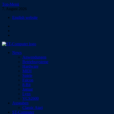
Zum
Top-Menü
Inhalt
7. August 2026
springen
English website
Facebook
Instagram
YouTube
ST-Computer
News
Das Magazin für Atari-Computer und -Konsolen
Anwendungen
Betriebssysteme
Hardware
MIDI
Spiele
Falcon
8-Bit
Jaguar
Lynx
VCS2600
Ausgaben
Classic Atari
ST-Computer