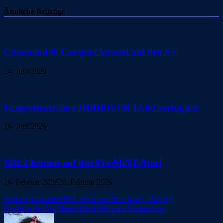
Ähnliche Beiträge
Command & Conquer kommt auf den ST
24. Juni 2026
Festplattentreiber HDDRIVER 13.00 verfügbar
16. Juni 2026
SDL2 kommt auf den FreeMiNT-Atari
26. Februar 2026
26. Februar 2026
Beitragsnavigation
Vorheriger Artikel
DSL direkt mit dem Atari – Erfolg!
Nächster Artikel
Neues Atari Software-Verzeichnis