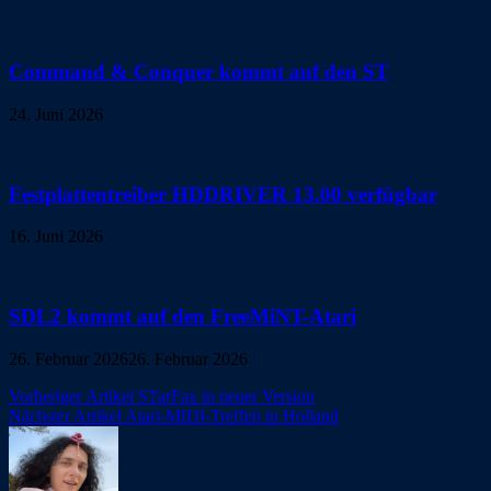
Command & Conquer kommt auf den ST
24. Juni 2026
Festplattentreiber HDDRIVER 13.00 verfügbar
16. Juni 2026
SDL2 kommt auf den FreeMiNT-Atari
26. Februar 2026
26. Februar 2026
Beitragsnavigation
Vorheriger Artikel
STarFax in neuer Version
Nächster Artikel
Atari-MIDI-Treffen in Holland