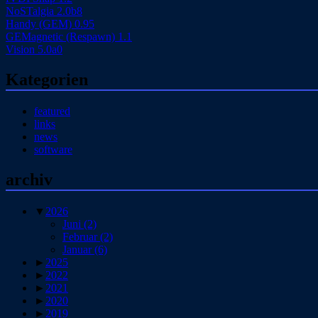
NoSTalgia 2.0b8
Handy (GEM) 0.95
GEMagnetic (Respawn) 1.1
Vision 5.0a0
Kategorien
featured
links
news
software
archiv
▼
2026
Juni
(2)
Februar
(2)
Januar
(6)
►
2025
►
2022
►
2021
►
2020
►
2019