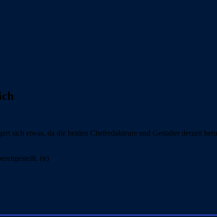
ich
 sich etwas, da die beiden Chefredakteure und Gestalter derzeit beruf
itgestellt. (tr)