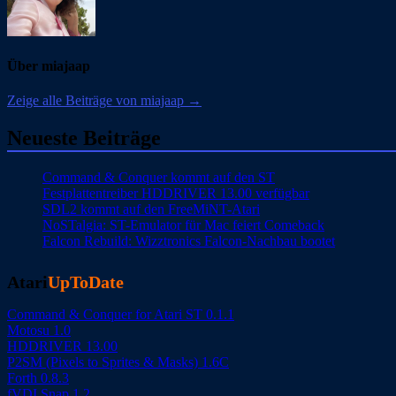
Über miajaap
Zeige alle Beiträge von miajaap →
Neueste Beiträge
Command & Conquer kommt auf den ST
Festplattentreiber HDDRIVER 13.00 verfügbar
SDL2 kommt auf den FreeMiNT-Atari
NoSTalgia: ST-Emulator für Mac feiert Comeback
Falcon Rebuild: Wizztronics Falcon-Nachbau bootet
Atari
UpToDate
Command & Conquer for Atari ST 0.1.1
Motosu 1.0
HDDRIVER 13.00
P2SM (Pixels to Sprites & Masks) 1.6C
Forth 0.8.3
fVDI Snap 1.2