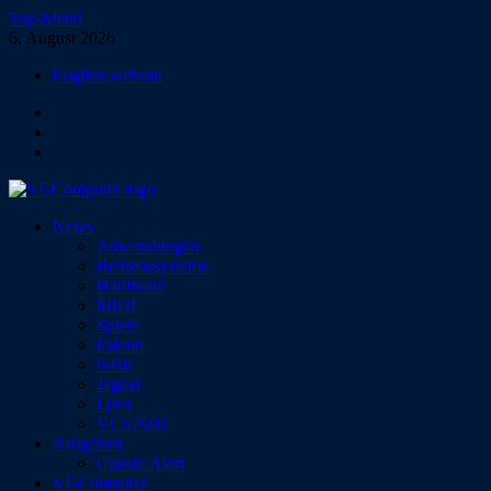
Zum
Top-Menü
Inhalt
6. August 2026
springen
English website
Facebook
Instagram
YouTube
ST-Computer
News
Das Magazin für Atari-Computer und -Konsolen
Anwendungen
Betriebssysteme
Hardware
MIDI
Spiele
Falcon
8-Bit
Jaguar
Lynx
VCS2600
Ausgaben
Classic Atari
ST-Computer