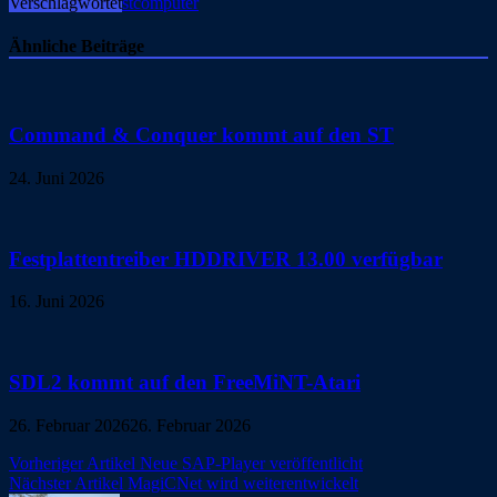
Verschlagwortet
stcomputer
Ähnliche Beiträge
Command & Conquer kommt auf den ST
24. Juni 2026
Festplattentreiber HDDRIVER 13.00 verfügbar
16. Juni 2026
SDL2 kommt auf den FreeMiNT-Atari
26. Februar 2026
26. Februar 2026
Beitragsnavigation
Vorheriger Artikel
Neue SAP-Player veröffentlicht
Nächster Artikel
MagiCNet wird weiterentwickelt