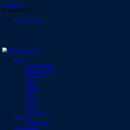
Zum
Top-Menü
Inhalt
8. August 2026
springen
English website
Facebook
Instagram
YouTube
ST-Computer
News
Das Magazin für Atari-Computer und -Konsolen
Anwendungen
Betriebssysteme
Hardware
MIDI
Spiele
Falcon
8-Bit
Jaguar
Lynx
VCS2600
Ausgaben
Classic Atari
ST-Computer