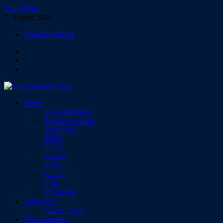
Zum
Top-Menü
Inhalt
7. August 2026
springen
English website
Facebook
Instagram
YouTube
ST-Computer
News
Das Magazin für Atari-Computer und -Konsolen
Anwendungen
Betriebssysteme
Hardware
MIDI
Spiele
Falcon
8-Bit
Jaguar
Lynx
VCS2600
Ausgaben
Classic Atari
ST-Computer