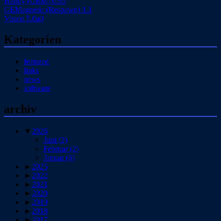
Handy (GEM) 0.95
GEMagnetic (Respawn) 1.1
Vision 5.0a0
Kategorien
featured
links
news
software
archiv
▼
2026
Juni
(2)
Februar
(2)
Januar
(6)
►
2025
►
2022
►
2021
►
2020
►
2019
►
2018
►
2017