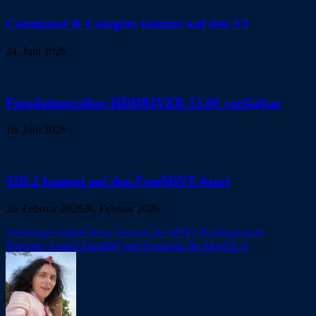
Command & Conquer kommt auf den ST
24. Juni 2026
Festplattentreiber HDDRIVER 13.00 verfügbar
16. Juni 2026
SDL2 kommt auf den FreeMiNT-Atari
26. Februar 2026
26. Februar 2026
Beitragsnavigation
Vorheriger Artikel
Neue Version der MiNT-Konfiguration
Nächster Artikel
Atari800 und Nostalgia für MacOS X