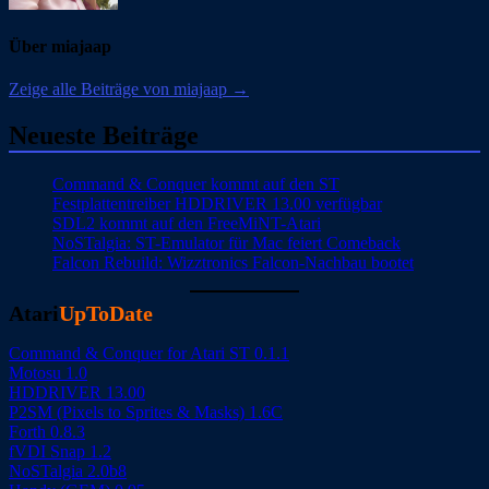
Über miajaap
Zeige alle Beiträge von miajaap →
Neueste Beiträge
Command & Conquer kommt auf den ST
Festplattentreiber HDDRIVER 13.00 verfügbar
SDL2 kommt auf den FreeMiNT-Atari
NoSTalgia: ST-Emulator für Mac feiert Comeback
Falcon Rebuild: Wizztronics Falcon-Nachbau bootet
Atari
UpToDate
Command & Conquer for Atari ST 0.1.1
Motosu 1.0
HDDRIVER 13.00
P2SM (Pixels to Sprites & Masks) 1.6C
Forth 0.8.3
fVDI Snap 1.2
NoSTalgia 2.0b8