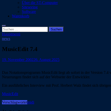
Über die ST-Computer
Siteseeing
Software
Warenkorb
Suchen
nach:
Hauptmenü
news
MusicEdit 7.4
19. November 2002
26. August 2025
Das Notationsprogramm MusicEdit liegt ab sofort in der Version 7.4 
Neuerungen findet sich auf der Webseite der Entwickler.
Ein ausführliches Interview mit Prof. Herbert Walz findet sich übrigen
MusicEdit
Verschlagwortet
midi