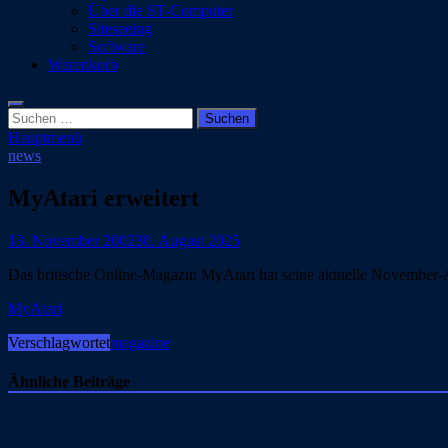
Über die ST-Computer
Siteseeing
Software
Warenkorb
Suchen
nach:
Hauptmenü
news
MyAtari erweitert
13. November 2002
30. August 2025
Das britische Online-Magazin MyAtari hat seine aktuelle November-Aus
MyAtari
Verschlagwortet
magazine
Ähnliche Beiträge