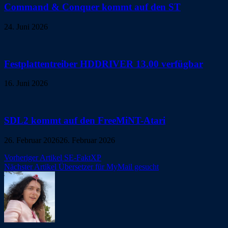
Command & Conquer kommt auf den ST
24. Juni 2026
Festplattentreiber HDDRIVER 13.00 verfügbar
16. Juni 2026
SDL2 kommt auf den FreeMiNT-Atari
26. Februar 2026
26. Februar 2026
Beitragsnavigation
Vorheriger Artikel
SE-FaktXP
Nächster Artikel
Übersetzer für MyMail gesucht