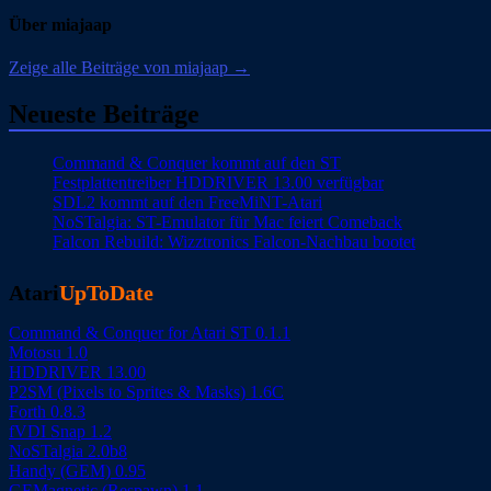
Über miajaap
Zeige alle Beiträge von miajaap →
Neueste Beiträge
Command & Conquer kommt auf den ST
Festplattentreiber HDDRIVER 13.00 verfügbar
SDL2 kommt auf den FreeMiNT-Atari
NoSTalgia: ST-Emulator für Mac feiert Comeback
Falcon Rebuild: Wizztronics Falcon-Nachbau bootet
Atari
UpToDate
Command & Conquer for Atari ST 0.1.1
Motosu 1.0
HDDRIVER 13.00
P2SM (Pixels to Sprites & Masks) 1.6C
Forth 0.8.3
fVDI Snap 1.2
NoSTalgia 2.0b8
Handy (GEM) 0.95
GEMagnetic (Respawn) 1.1