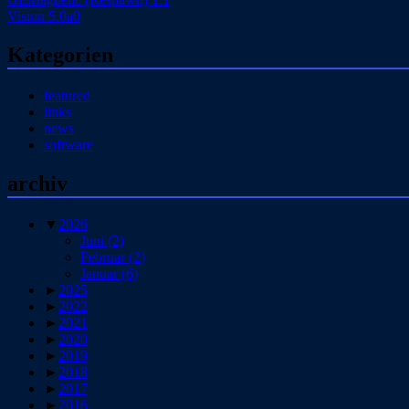
Vision 5.0a0
Kategorien
featured
links
news
software
archiv
▼
2026
Juni
(2)
Februar
(2)
Januar
(6)
►
2025
►
2022
►
2021
►
2020
►
2019
►
2018
►
2017
►
2016