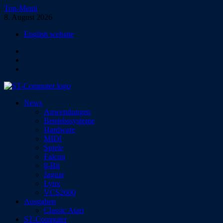
Zum
Top-Menü
Inhalt
8. August 2026
springen
English website
Facebook
Instagram
YouTube
ST-Computer
News
Das Magazin für Atari-Computer und -Konsolen
Anwendungen
Betriebssysteme
Hardware
MIDI
Spiele
Falcon
8-Bit
Jaguar
Lynx
VCS2600
Ausgaben
Classic Atari
ST-Computer