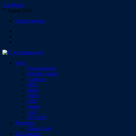
Zum
Top-Menü
Inhalt
7. August 2026
springen
English website
Facebook
Instagram
YouTube
ST-Computer
News
Das Magazin für Atari-Computer und -Konsolen
Anwendungen
Betriebssysteme
Hardware
MIDI
Spiele
Falcon
8-Bit
Jaguar
Lynx
VCS2600
Ausgaben
Classic Atari
ST-Computer