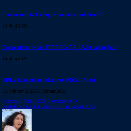
Command & Conquer kommt auf den ST
24. Juni 2026
Festplattentreiber HDDRIVER 13.00 verfügbar
16. Juni 2026
SDL2 kommt auf den FreeMiNT-Atari
26. Februar 2026
26. Februar 2026
Beitragsnavigation
Vorheriger Artikel
2600 Connection #73
Nächster Artikel
Bill Gates im Kampf gegen AIDS