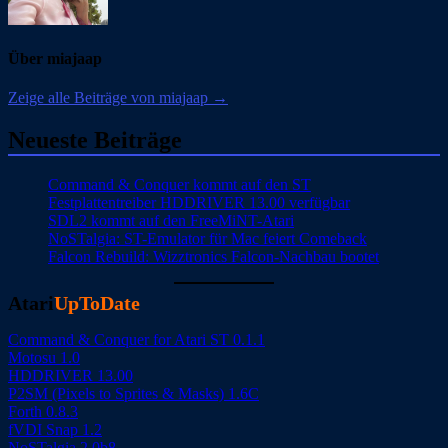
Über miajaap
Zeige alle Beiträge von miajaap →
Neueste Beiträge
Command & Conquer kommt auf den ST
Festplattentreiber HDDRIVER 13.00 verfügbar
SDL2 kommt auf den FreeMiNT-Atari
NoSTalgia: ST-Emulator für Mac feiert Comeback
Falcon Rebuild: Wizztronics Falcon-Nachbau bootet
Atari
UpToDate
Command & Conquer for Atari ST 0.1.1
Motosu 1.0
HDDRIVER 13.00
P2SM (Pixels to Sprites & Masks) 1.6C
Forth 0.8.3
fVDI Snap 1.2
NoSTalgia 2.0b8