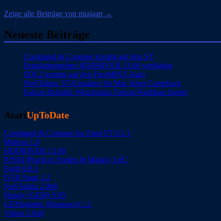
Zeige alle Beiträge von miajaap →
Neueste Beiträge
Command & Conquer kommt auf den ST
Festplattentreiber HDDRIVER 13.00 verfügbar
SDL2 kommt auf den FreeMiNT-Atari
NoSTalgia: ST-Emulator für Mac feiert Comeback
Falcon Rebuild: Wizztronics Falcon-Nachbau bootet
Atari
UpToDate
Command & Conquer for Atari ST 0.1.1
Motosu 1.0
HDDRIVER 13.00
P2SM (Pixels to Sprites & Masks) 1.6C
Forth 0.8.3
fVDI Snap 1.2
NoSTalgia 2.0b8
Handy (GEM) 0.95
GEMagnetic (Respawn) 1.1
Vision 5.0a0