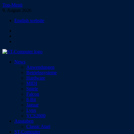
Zum
Top-Menü
Inhalt
9. August 2026
springen
English website
Facebook
Instagram
YouTube
ST-Computer
News
Das Magazin für Atari-Computer und -Konsolen
Anwendungen
Betriebssysteme
Hardware
MIDI
Spiele
Falcon
8-Bit
Jaguar
Lynx
VCS2600
Ausgaben
Classic Atari
ST-Computer