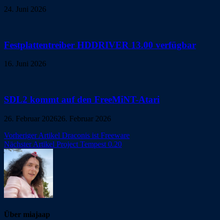
24. Juni 2026
Festplattentreiber HDDRIVER 13.00 verfügbar
16. Juni 2026
SDL2 kommt auf den FreeMiNT-Atari
26. Februar 2026
26. Februar 2026
Beitragsnavigation
Vorheriger Artikel
Draconis ist Freeware
Nächster Artikel
Project Tempest 0.20
Über miajaap