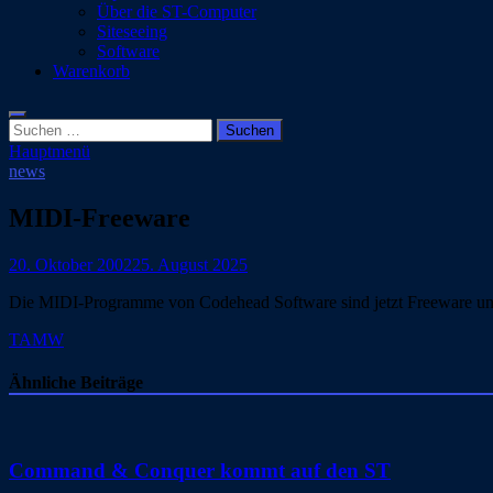
Über die ST-Computer
Siteseeing
Software
Warenkorb
Suchen
nach:
Hauptmenü
news
MIDI-Freeware
20. Oktober 2002
25. August 2025
Die MIDI-Programme von Codehead Software sind jetzt Freeware un
TAMW
Ähnliche Beiträge
Command & Conquer kommt auf den ST