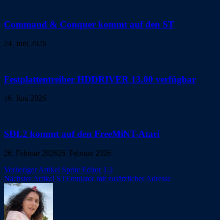
Command & Conquer kommt auf den ST
24. Juni 2026
Festplattentreiber HDDRIVER 13.00 verfügbar
16. Juni 2026
SDL2 kommt auf den FreeMiNT-Atari
26. Februar 2026
26. Februar 2026
Beitragsnavigation
Vorheriger Artikel
Sprite Editor 1.2
Nächster Artikel
STEmulator mit zusätzlicher Adresse