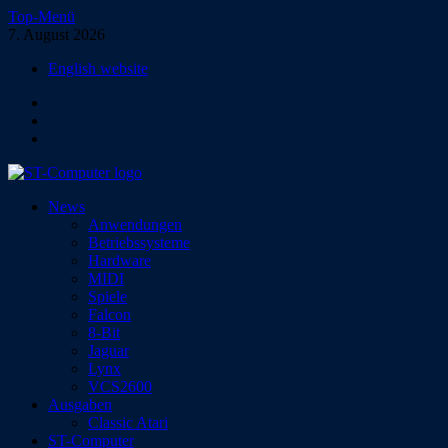
Zum
Top-Menü
Inhalt
7. August 2026
springen
English website
Facebook
Instagram
YouTube
ST-Computer
News
Das Magazin für Atari-Computer und -Konsolen
Anwendungen
Betriebssysteme
Hardware
MIDI
Spiele
Falcon
8-Bit
Jaguar
Lynx
VCS2600
Ausgaben
Classic Atari
ST-Computer