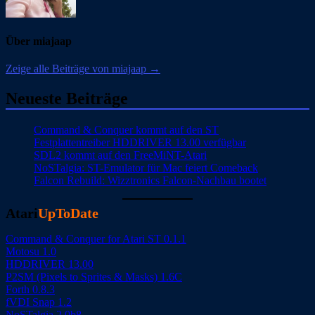
Über miajaap
Zeige alle Beiträge von miajaap →
Neueste Beiträge
Command & Conquer kommt auf den ST
Festplattentreiber HDDRIVER 13.00 verfügbar
SDL2 kommt auf den FreeMiNT-Atari
NoSTalgia: ST-Emulator für Mac feiert Comeback
Falcon Rebuild: Wizztronics Falcon-Nachbau bootet
Atari
UpToDate
Command & Conquer for Atari ST 0.1.1
Motosu 1.0
HDDRIVER 13.00
P2SM (Pixels to Sprites & Masks) 1.6C
Forth 0.8.3
fVDI Snap 1.2
NoSTalgia 2.0b8