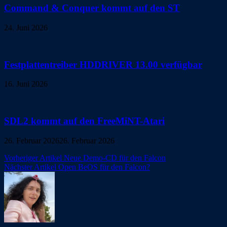
Command & Conquer kommt auf den ST
24. Juni 2026
Festplattentreiber HDDRIVER 13.00 verfügbar
16. Juni 2026
SDL2 kommt auf den FreeMiNT-Atari
26. Februar 2026
26. Februar 2026
Beitragsnavigation
Vorheriger Artikel
Neue Demo-CD für den Falcon
Nächster Artikel
Open BeOS für den Falcon?