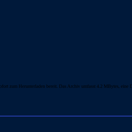
ort zum Herunterladen bereit. Das Archiv umfasst 4.2 MBytes, eine Do