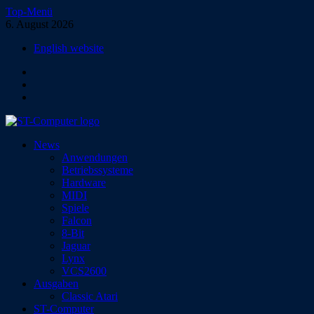
Zum
Top-Menü
Inhalt
6. August 2026
springen
English website
Facebook
Instagram
YouTube
ST-Computer
News
Das Magazin für Atari-Computer und -Konsolen
Anwendungen
Betriebssysteme
Hardware
MIDI
Spiele
Falcon
8-Bit
Jaguar
Lynx
VCS2600
Ausgaben
Classic Atari
ST-Computer