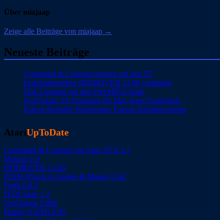
Über miajaap
Zeige alle Beiträge von miajaap →
Neueste Beiträge
Command & Conquer kommt auf den ST
Festplattentreiber HDDRIVER 13.00 verfügbar
SDL2 kommt auf den FreeMiNT-Atari
NoSTalgia: ST-Emulator für Mac feiert Comeback
Falcon Rebuild: Wizztronics Falcon-Nachbau bootet
Atari
UpToDate
Command & Conquer for Atari ST 0.1.1
Motosu 1.0
HDDRIVER 13.00
P2SM (Pixels to Sprites & Masks) 1.6C
Forth 0.8.3
fVDI Snap 1.2
NoSTalgia 2.0b8
Handy (GEM) 0.95