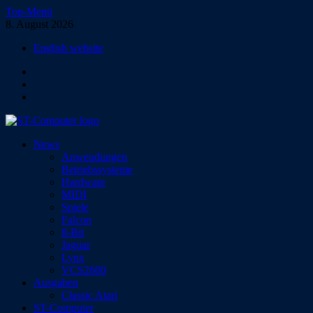
Zum
Top-Menü
Inhalt
8. August 2026
springen
English website
Facebook
Instagram
YouTube
ST-Computer
News
Das Magazin für Atari-Computer und -Konsolen
Anwendungen
Betriebssysteme
Hardware
MIDI
Spiele
Falcon
8-Bit
Jaguar
Lynx
VCS2600
Ausgaben
Classic Atari
ST-Computer