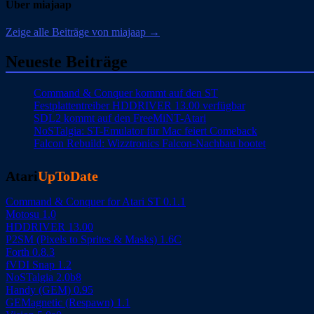
Über miajaap
Zeige alle Beiträge von miajaap →
Neueste Beiträge
Command & Conquer kommt auf den ST
Festplattentreiber HDDRIVER 13.00 verfügbar
SDL2 kommt auf den FreeMiNT-Atari
NoSTalgia: ST-Emulator für Mac feiert Comeback
Falcon Rebuild: Wizztronics Falcon-Nachbau bootet
Atari
UpToDate
Command & Conquer for Atari ST 0.1.1
Motosu 1.0
HDDRIVER 13.00
P2SM (Pixels to Sprites & Masks) 1.6C
Forth 0.8.3
fVDI Snap 1.2
NoSTalgia 2.0b8
Handy (GEM) 0.95
GEMagnetic (Respawn) 1.1