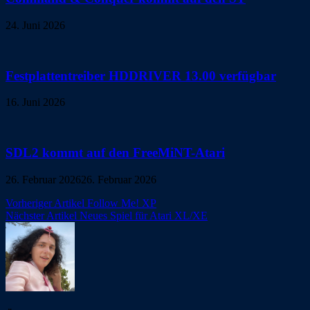
24. Juni 2026
Festplattentreiber HDDRIVER 13.00 verfügbar
16. Juni 2026
SDL2 kommt auf den FreeMiNT-Atari
26. Februar 2026
26. Februar 2026
Beitragsnavigation
Vorheriger Artikel
Follow Me! XP
Nächster Artikel
Neues Spiel für Atari XL/XE