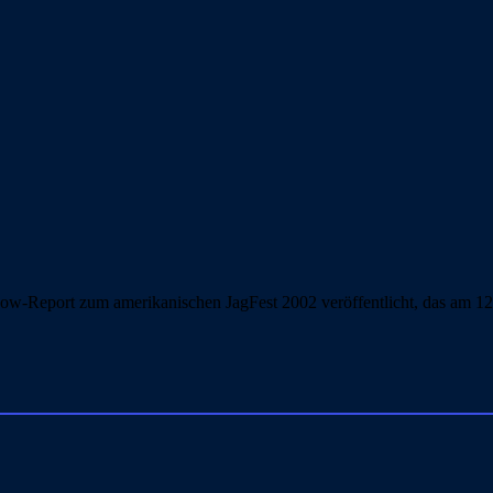
ow-Report zum amerikanischen JagFest 2002 veröffentlicht, das am 12. 