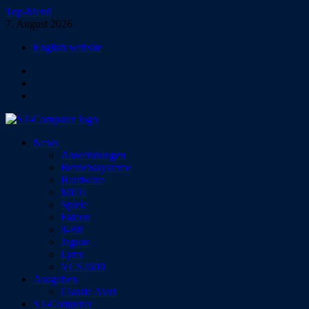
Zum
Top-Menü
Inhalt
7. August 2026
springen
English website
Facebook
Instagram
YouTube
ST-Computer
News
Das Magazin für Atari-Computer und -Konsolen
Anwendungen
Betriebssysteme
Hardware
MIDI
Spiele
Falcon
8-Bit
Jaguar
Lynx
VCS2600
Ausgaben
Classic Atari
ST-Computer