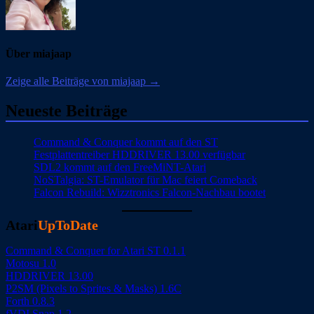
Über miajaap
Zeige alle Beiträge von miajaap →
Neueste Beiträge
Command & Conquer kommt auf den ST
Festplattentreiber HDDRIVER 13.00 verfügbar
SDL2 kommt auf den FreeMiNT-Atari
NoSTalgia: ST-Emulator für Mac feiert Comeback
Falcon Rebuild: Wizztronics Falcon-Nachbau bootet
Atari
UpToDate
Command & Conquer for Atari ST 0.1.1
Motosu 1.0
HDDRIVER 13.00
P2SM (Pixels to Sprites & Masks) 1.6C
Forth 0.8.3
fVDI Snap 1.2