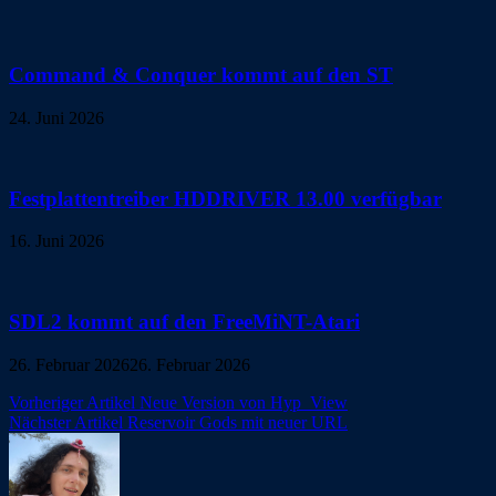
Command & Conquer kommt auf den ST
24. Juni 2026
Festplattentreiber HDDRIVER 13.00 verfügbar
16. Juni 2026
SDL2 kommt auf den FreeMiNT-Atari
26. Februar 2026
26. Februar 2026
Beitragsnavigation
Vorheriger Artikel
Neue Version von Hyp_View
Nächster Artikel
Reservoir Gods mit neuer URL