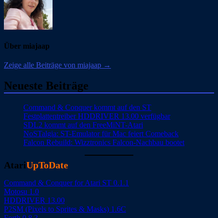
Über miajaap
Zeige alle Beiträge von miajaap →
Neueste Beiträge
Command & Conquer kommt auf den ST
Festplattentreiber HDDRIVER 13.00 verfügbar
SDL2 kommt auf den FreeMiNT-Atari
NoSTalgia: ST-Emulator für Mac feiert Comeback
Falcon Rebuild: Wizztronics Falcon-Nachbau bootet
Atari
UpToDate
Command & Conquer for Atari ST 0.1.1
Motosu 1.0
HDDRIVER 13.00
P2SM (Pixels to Sprites & Masks) 1.6C
Forth 0.8.3