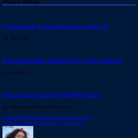
Ähnliche Beiträge
Command & Conquer kommt auf den ST
24. Juni 2026
Festplattentreiber HDDRIVER 13.00 verfügbar
16. Juni 2026
SDL2 kommt auf den FreeMiNT-Atari
26. Februar 2026
26. Februar 2026
Beitragsnavigation
Vorheriger Artikel
Roland-Editor für den Atari
Nächster Artikel
Frequency Converter 1.0