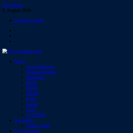
Zum
Top-Menü
Inhalt
9. August 2026
springen
English website
Facebook
Instagram
YouTube
ST-Computer
News
Das Magazin für Atari-Computer und -Konsolen
Anwendungen
Betriebssysteme
Hardware
MIDI
Spiele
Falcon
8-Bit
Jaguar
Lynx
VCS2600
Ausgaben
Classic Atari
ST-Computer