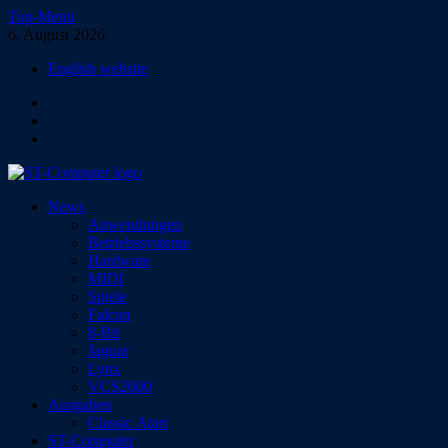
Zum
Top-Menü
Inhalt
6. August 2026
springen
English website
Facebook
Instagram
YouTube
ST-Computer
News
Das Magazin für Atari-Computer und -Konsolen
Anwendungen
Betriebssysteme
Hardware
MIDI
Spiele
Falcon
8-Bit
Jaguar
Lynx
VCS2600
Ausgaben
Classic Atari
ST-Computer