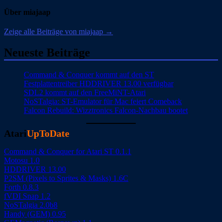
Über miajaap
Zeige alle Beiträge von miajaap →
Neueste Beiträge
Command & Conquer kommt auf den ST
Festplattentreiber HDDRIVER 13.00 verfügbar
SDL2 kommt auf den FreeMiNT-Atari
NoSTalgia: ST-Emulator für Mac feiert Comeback
Falcon Rebuild: Wizztronics Falcon-Nachbau bootet
Atari
UpToDate
Command & Conquer for Atari ST 0.1.1
Motosu 1.0
HDDRIVER 13.00
P2SM (Pixels to Sprites & Masks) 1.6C
Forth 0.8.3
fVDI Snap 1.2
NoSTalgia 2.0b8
Handy (GEM) 0.95