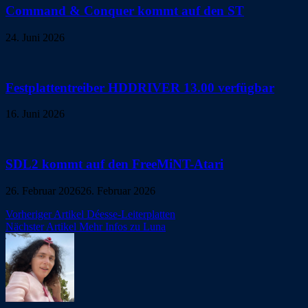
Command & Conquer kommt auf den ST
24. Juni 2026
Festplattentreiber HDDRIVER 13.00 verfügbar
16. Juni 2026
SDL2 kommt auf den FreeMiNT-Atari
26. Februar 2026
26. Februar 2026
Beitragsnavigation
Vorheriger Artikel
Déesse-Leiterplatten
Nächster Artikel
Mehr Infos zu Luna