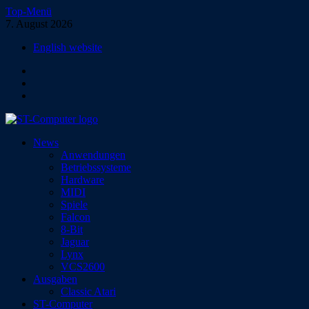
Zum
Top-Menü
Inhalt
7. August 2026
springen
English website
Facebook
Instagram
YouTube
ST-Computer
News
Das Magazin für Atari-Computer und -Konsolen
Anwendungen
Betriebssysteme
Hardware
MIDI
Spiele
Falcon
8-Bit
Jaguar
Lynx
VCS2600
Ausgaben
Classic Atari
ST-Computer