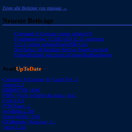
Zeige alle Beiträge von miajaap →
Neueste Beiträge
Command & Conquer kommt auf den ST
Festplattentreiber HDDRIVER 13.00 verfügbar
SDL2 kommt auf den FreeMiNT-Atari
NoSTalgia: ST-Emulator für Mac feiert Comeback
Falcon Rebuild: Wizztronics Falcon-Nachbau bootet
Atari
UpToDate
Command & Conquer for Atari ST 0.1.1
Motosu 1.0
HDDRIVER 13.00
P2SM (Pixels to Sprites & Masks) 1.6C
Forth 0.8.3
fVDI Snap 1.2
NoSTalgia 2.0b8
Handy (GEM) 0.95
GEMagnetic (Respawn) 1.1
Vision 5.0a0