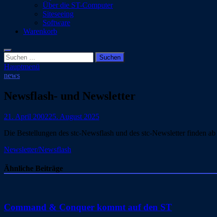
Über die ST-Computer
Siteseeing
Software
Warenkorb
Suchen
nach:
Hauptmenü
news
Newsflash- und Newsletter
21. April 2002
25. August 2025
Die Bestellungen des stc-Newsflash und des stc-Newsletter finden ab 
Newsletter/Newsflash
Ähnliche Beiträge
Command & Conquer kommt auf den ST