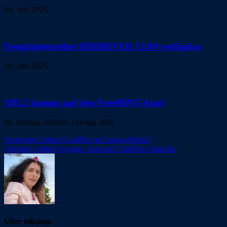
24. Juni 2026
Festplattentreiber HDDRIVER 13.00 verfügbar
16. Juni 2026
SDL2 kommt auf den FreeMiNT-Atari
26. Februar 2026
26. Februar 2026
Beitragsnavigation
Vorheriger Artikel
ColdFire im Amiga-Markt?
Nächster Artikel
Spymac weist auf ColdFire-Atari hin
Über miajaap