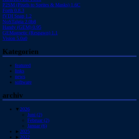
P2SM (Pixels to Sprites & Masks) 1.6C
Forth 0.8.3
fVDI Snap 1.2
NoSTalgia 2.0b8
Handy (GEM) 0.95
GEMagnetic (Respawn) 1.1
Vision 5.0a0
Kategorien
featured
links
news
software
archiv
▼
2026
Juni
(2)
Februar
(2)
Januar
(6)
►
2025
►
2022