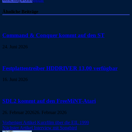
Verschlagwortet
jaguar
Ähnliche Beiträge
Command & Conquer kommt auf den ST
24. Juni 2026
Festplattentreiber HDDRIVER 13.00 verfügbar
16. Juni 2026
SDL2 kommt auf den FreeMiNT-Atari
26. Februar 2026
26. Februar 2026
Beitragsnavigation
Vorheriger Artikel
Kurzfilm über die EIL 1999
Nächster Artikel
Interview mit Songbird