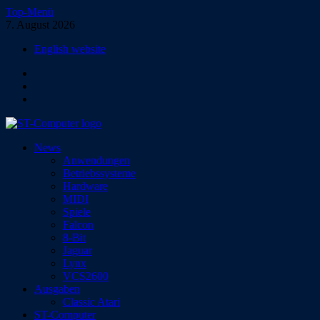
Zum
Top-Menü
Inhalt
7. August 2026
springen
English website
Facebook
Instagram
YouTube
ST-Computer
News
Das Magazin für Atari-Computer und -Konsolen
Anwendungen
Betriebssysteme
Hardware
MIDI
Spiele
Falcon
8-Bit
Jaguar
Lynx
VCS2600
Ausgaben
Classic Atari
ST-Computer