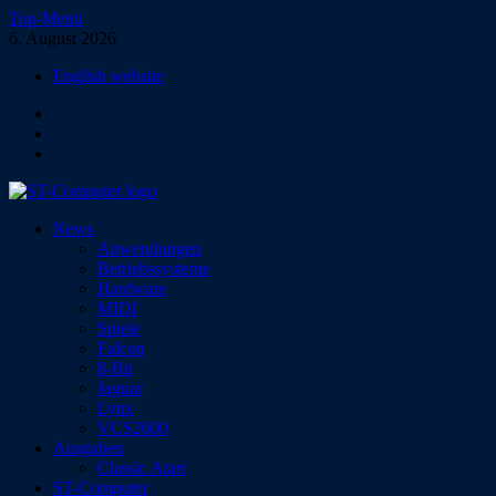
Zum
Top-Menü
Inhalt
6. August 2026
springen
English website
Facebook
Instagram
YouTube
ST-Computer
News
Das Magazin für Atari-Computer und -Konsolen
Anwendungen
Betriebssysteme
Hardware
MIDI
Spiele
Falcon
8-Bit
Jaguar
Lynx
VCS2600
Ausgaben
Classic Atari
ST-Computer