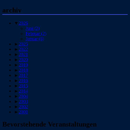
archiv
▼
2026
Juni
(2)
Februar
(2)
Januar
(6)
►
2025
►
2022
►
2021
►
2020
►
2019
►
2018
►
2017
►
2016
►
2015
►
2014
►
2004
►
2003
►
2002
►
2001
Bevorstehende Veranstaltungen