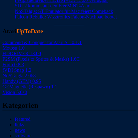
Festplattentreiber HDDRIVER 13.00 verfügbar
SDL2 kommt auf den FreeMiNT-Atari
NoSTalgia: ST-Emulator für Mac feiert Comeback
Falcon Rebuild: Wizztronics Falcon-Nachbau bootet
Atari
UpToDate
Command & Conquer for Atari ST 0.1.1
Motosu 1.0
HDDRIVER 13.00
P2SM (Pixels to Sprites & Masks) 1.6C
Forth 0.8.3
fVDI Snap 1.2
NoSTalgia 2.0b8
Handy (GEM) 0.95
GEMagnetic (Respawn) 1.1
Vision 5.0a0
Kategorien
featured
links
news
software