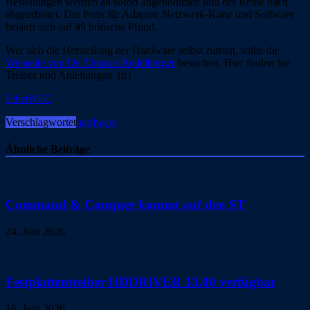
Bestellungen werden ab sofort angenommen und der Reihe nach
abgearbeitet. Der Preis für Adapter, Netzwerk-Karte und Software
beläuft sich auf 49 britische Pfund.
Wer sich die Herstellung der Hardware selbst zutraut, sollte die
Webseite von Dr. Thomas Redelberger
besuchen. Hier finden Sie
Treiber und Anleitungen. (tr)
EtherNEC
Verschlagwortet
hardware
Ähnliche Beiträge
Command & Conquer kommt auf den ST
24. Juni 2026
Festplattentreiber HDDRIVER 13.00 verfügbar
16. Juni 2026