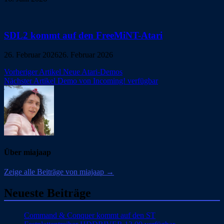
SDL2 kommt auf den FreeMiNT-Atari
26. Februar 2026
26. Februar 2026
Beitragsnavigation
Vorheriger Artikel
Neue Atari-Demos
Nächster Artikel
Demo von Incoming! verfügbar
Über miajaap
Zeige alle Beiträge von miajaap →
Neueste Beiträge
Command & Conquer kommt auf den ST