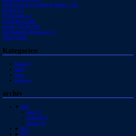
P2SM (Pixels to Sprites & Masks) 1.6C
Forth 0.8.3
fVDI Snap 1.2
NoSTalgia 2.0b8
Handy (GEM) 0.95
GEMagnetic (Respawn) 1.1
Vision 5.0a0
Kategorien
featured
links
news
software
archiv
▼
2026
Juni
(2)
Februar
(2)
Januar
(6)
►
2025
►
2022