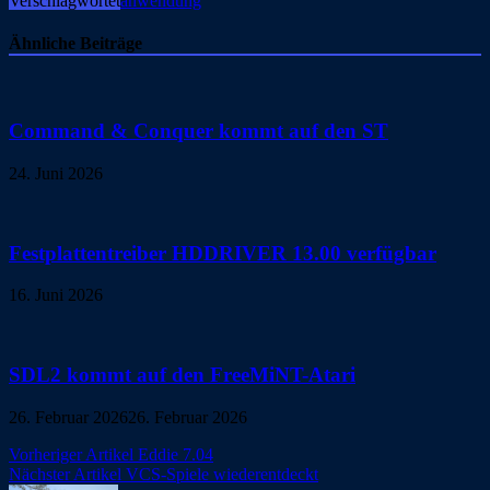
Verschlagwortet
anwendung
Ähnliche Beiträge
Command & Conquer kommt auf den ST
24. Juni 2026
Festplattentreiber HDDRIVER 13.00 verfügbar
16. Juni 2026
SDL2 kommt auf den FreeMiNT-Atari
26. Februar 2026
26. Februar 2026
Beitragsnavigation
Vorheriger Artikel
Eddie 7.04
Nächster Artikel
VCS-Spiele wiederentdeckt