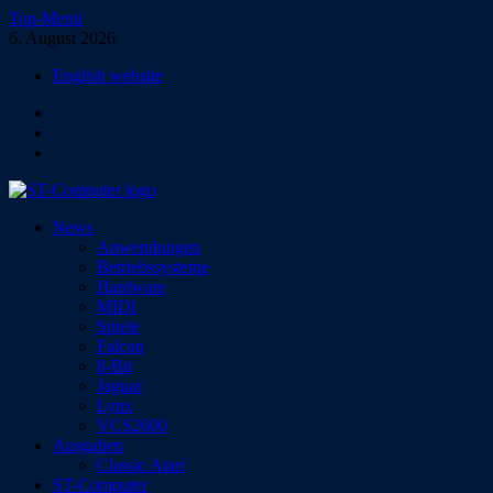
Zum
Top-Menü
Inhalt
6. August 2026
springen
English website
Facebook
Instagram
YouTube
ST-Computer
News
Das Magazin für Atari-Computer und -Konsolen
Anwendungen
Betriebssysteme
Hardware
MIDI
Spiele
Falcon
8-Bit
Jaguar
Lynx
VCS2600
Ausgaben
Classic Atari
ST-Computer