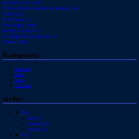
HDDRIVER 13.00
P2SM (Pixels to Sprites & Masks) 1.6C
Forth 0.8.3
fVDI Snap 1.2
NoSTalgia 2.0b8
Handy (GEM) 0.95
GEMagnetic (Respawn) 1.1
Vision 5.0a0
Kategorien
featured
links
news
software
archiv
▼
2026
Juni
(2)
Februar
(2)
Januar
(6)
►
2025