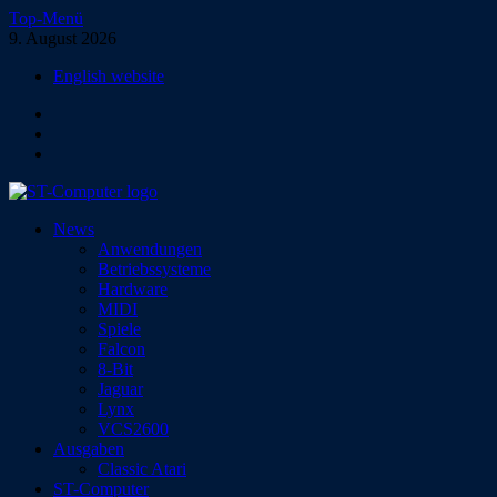
Zum
Top-Menü
Inhalt
9. August 2026
springen
English website
Facebook
Instagram
YouTube
ST-Computer
News
Das Magazin für Atari-Computer und -Konsolen
Anwendungen
Betriebssysteme
Hardware
MIDI
Spiele
Falcon
8-Bit
Jaguar
Lynx
VCS2600
Ausgaben
Classic Atari
ST-Computer