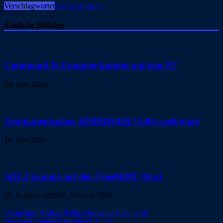
Verschlagwortet
betriebssystem
Ähnliche Beiträge
Command & Conquer kommt auf den ST
24. Juni 2026
Festplattentreiber HDDRIVER 13.00 verfügbar
16. Juni 2026
SDL2 kommt auf den FreeMiNT-Atari
26. Februar 2026
26. Februar 2026
Beitragsnavigation
Vorheriger Artikel
Radio Nectarine 2 Jahre alt
Nächster Artikel
EasyMiNT 1.351