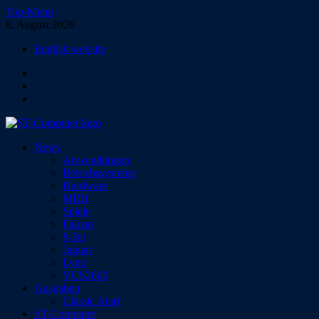
Zum
Top-Menü
Inhalt
8. August 2026
springen
English website
Facebook
Instagram
YouTube
ST-Computer
News
Das Magazin für Atari-Computer und -Konsolen
Anwendungen
Betriebssysteme
Hardware
MIDI
Spiele
Falcon
8-Bit
Jaguar
Lynx
VCS2600
Ausgaben
Classic Atari
ST-Computer