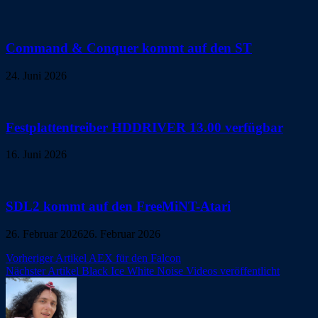
Command & Conquer kommt auf den ST
24. Juni 2026
Festplattentreiber HDDRIVER 13.00 verfügbar
16. Juni 2026
SDL2 kommt auf den FreeMiNT-Atari
26. Februar 2026
26. Februar 2026
Beitragsnavigation
Vorheriger Artikel
AEX für den Falcon
Nächster Artikel
Black Ice White Noise Videos veröffentlicht