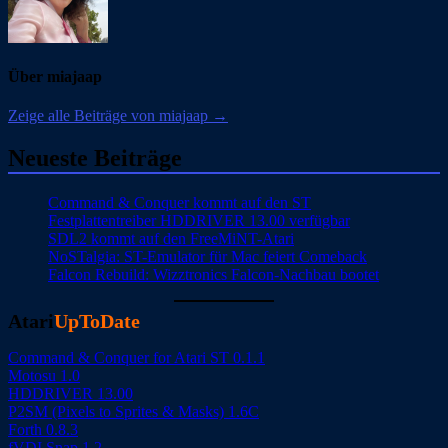
Über miajaap
Zeige alle Beiträge von miajaap →
Neueste Beiträge
Command & Conquer kommt auf den ST
Festplattentreiber HDDRIVER 13.00 verfügbar
SDL2 kommt auf den FreeMiNT-Atari
NoSTalgia: ST-Emulator für Mac feiert Comeback
Falcon Rebuild: Wizztronics Falcon-Nachbau bootet
Atari
UpToDate
Command & Conquer for Atari ST 0.1.1
Motosu 1.0
HDDRIVER 13.00
P2SM (Pixels to Sprites & Masks) 1.6C
Forth 0.8.3
fVDI Snap 1.2