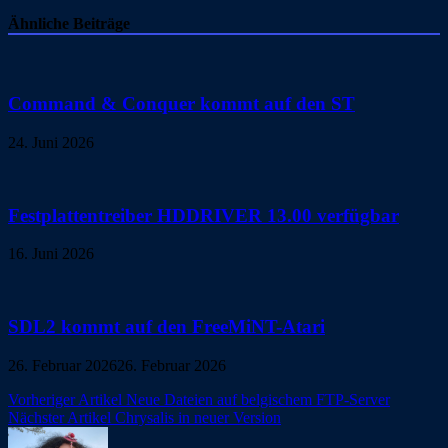
Ähnliche Beiträge
Command & Conquer kommt auf den ST
24. Juni 2026
Festplattentreiber HDDRIVER 13.00 verfügbar
16. Juni 2026
SDL2 kommt auf den FreeMiNT-Atari
26. Februar 2026
26. Februar 2026
Beitragsnavigation
Vorheriger Artikel
Neue Dateien auf belgischem FTP-Server
Nächster Artikel
Chrysalis in neuer Version