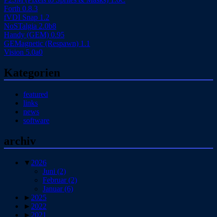
Forth 0.8.3
fVDI Snap 1.2
NoSTalgia 2.0b8
Handy (GEM) 0.95
GEMagnetic (Respawn) 1.1
Vision 5.0a0
Kategorien
featured
links
news
software
archiv
▼
2026
Juni
(2)
Februar
(2)
Januar
(6)
►
2025
►
2022
►
2021