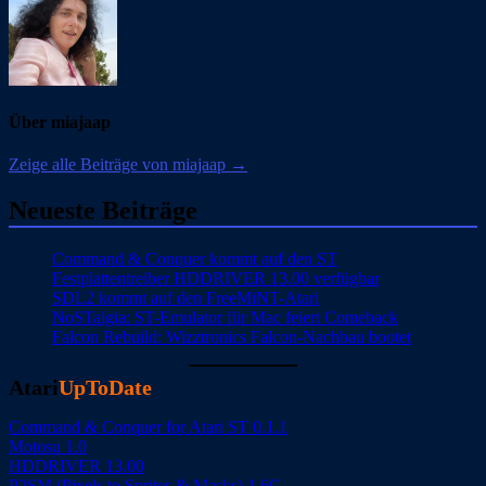
Über miajaap
Zeige alle Beiträge von miajaap →
Neueste Beiträge
Command & Conquer kommt auf den ST
Festplattentreiber HDDRIVER 13.00 verfügbar
SDL2 kommt auf den FreeMiNT-Atari
NoSTalgia: ST-Emulator für Mac feiert Comeback
Falcon Rebuild: Wizztronics Falcon-Nachbau bootet
Atari
UpToDate
Command & Conquer for Atari ST 0.1.1
Motosu 1.0
HDDRIVER 13.00
P2SM (Pixels to Sprites & Masks) 1.6C