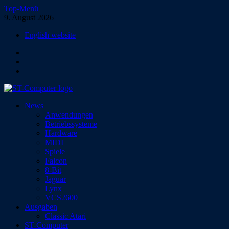
Zum
Top-Menü
Inhalt
9. August 2026
springen
English website
Facebook
Instagram
YouTube
ST-Computer
News
Das Magazin für Atari-Computer und -Konsolen
Anwendungen
Betriebssysteme
Hardware
MIDI
Spiele
Falcon
8-Bit
Jaguar
Lynx
VCS2600
Ausgaben
Classic Atari
ST-Computer