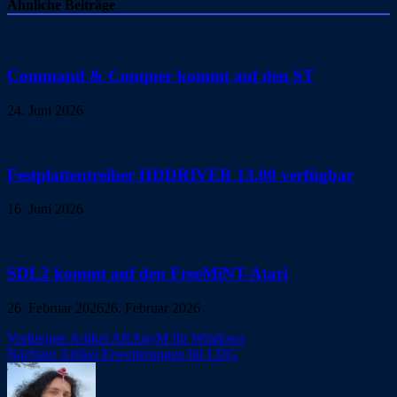
Ähnliche Beiträge
Command & Conquer kommt auf den ST
24. Juni 2026
Festplattentreiber HDDRIVER 13.00 verfügbar
16. Juni 2026
SDL2 kommt auf den FreeMiNT-Atari
26. Februar 2026
26. Februar 2026
Beitragsnavigation
Vorheriger Artikel
ARAnyM für Windows
Nächster Artikel
Erweiterungen für LDG