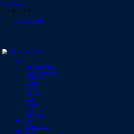
Zum
Top-Menü
Inhalt
8. August 2026
springen
English website
Facebook
Instagram
YouTube
ST-Computer
News
Das Magazin für Atari-Computer und -Konsolen
Anwendungen
Betriebssysteme
Hardware
MIDI
Spiele
Falcon
8-Bit
Jaguar
Lynx
VCS2600
Ausgaben
Classic Atari
ST-Computer