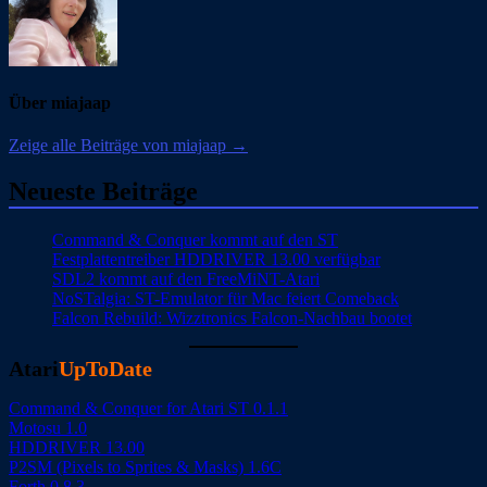
Über miajaap
Zeige alle Beiträge von miajaap →
Neueste Beiträge
Command & Conquer kommt auf den ST
Festplattentreiber HDDRIVER 13.00 verfügbar
SDL2 kommt auf den FreeMiNT-Atari
NoSTalgia: ST-Emulator für Mac feiert Comeback
Falcon Rebuild: Wizztronics Falcon-Nachbau bootet
Atari
UpToDate
Command & Conquer for Atari ST 0.1.1
Motosu 1.0
HDDRIVER 13.00
P2SM (Pixels to Sprites & Masks) 1.6C
Forth 0.8.3