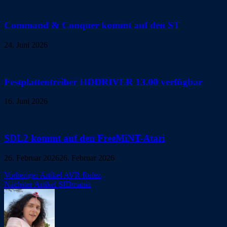
Command & Conquer kommt auf den ST
24. Juni 2026
Festplattentreiber HDDRIVER 13.00 verfügbar
16. Juni 2026
SDL2 kommt auf den FreeMiNT-Atari
26. Februar 2026
26. Februar 2026
Beitragsnavigation
Vorheriger Artikel
AVR Rulez
Nächster Artikel
SIDmania