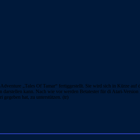
-Adventure „Tales Of Tamar“ fertiggestellt. Sie wird sich in Kürze auf 
arstellen kann. Nach wie vor werden Betatester für di Atari-Version ge
i gegeben hat, zu unterstützen. (tr)