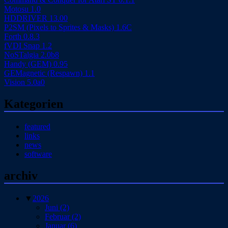
Motosu 1.0
HDDRIVER 13.00
P2SM (Pixels to Sprites & Masks) 1.6C
Forth 0.8.3
fVDI Snap 1.2
NoSTalgia 2.0b8
Handy (GEM) 0.95
GEMagnetic (Respawn) 1.1
Vision 5.0a0
Kategorien
featured
links
news
software
archiv
▼
2026
Juni
(2)
Februar
(2)
Januar
(6)