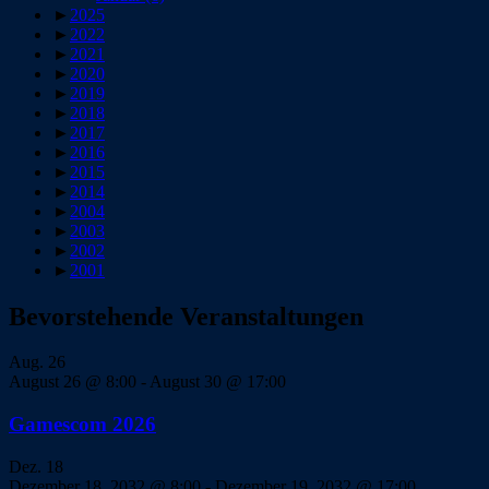
►
2025
►
2022
►
2021
►
2020
►
2019
►
2018
►
2017
►
2016
►
2015
►
2014
►
2004
►
2003
►
2002
►
2001
Bevorstehende Veranstaltungen
Aug.
26
August 26 @ 8:00
-
August 30 @ 17:00
Gamescom 2026
Dez.
18
Dezember 18, 2032 @ 8:00
-
Dezember 19, 2032 @ 17:00