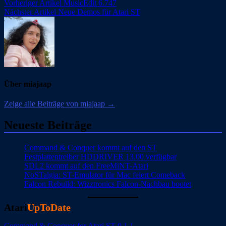
Beitragsnavigation
Vorheriger Artikel
MusicEdit 6.747
Nächster Artikel
Neue Demos für Atari ST
Über miajaap
Zeige alle Beiträge von miajaap →
Neueste Beiträge
Command & Conquer kommt auf den ST
Festplattentreiber HDDRIVER 13.00 verfügbar
SDL2 kommt auf den FreeMiNT-Atari
NoSTalgia: ST-Emulator für Mac feiert Comeback
Falcon Rebuild: Wizztronics Falcon-Nachbau bootet
Atari
UpToDate
Command & Conquer for Atari ST 0.1.1