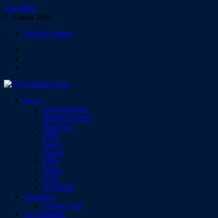
Zum
Top-Menü
Inhalt
7. August 2026
springen
English website
Facebook
Instagram
YouTube
ST-Computer
News
Das Magazin für Atari-Computer und -Konsolen
Anwendungen
Betriebssysteme
Hardware
MIDI
Spiele
Falcon
8-Bit
Jaguar
Lynx
VCS2600
Ausgaben
Classic Atari
ST-Computer